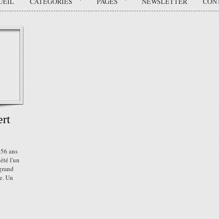
UEIL
CATÉGORIES
PAGES
NEWSLETTER
CON
ert
 56 ans
 été l'un
 grand
ce. Un