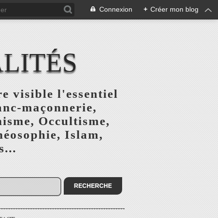
Connexion
+
Créer mon blog
ALITÉS
e visible l'essentiel
ranc-maçonnerie,
nisme, Occultisme,
héosophie, Islam,
...