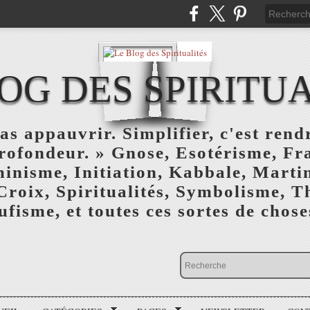
OG DES SPIRITU
as appauvrir. Simplifier, c'est rendr
profondeur. » Gnose, Esotérisme, F
inisme, Initiation, Kabbale, Marti
Croix, Spiritualités, Symbolisme, T
ufisme, et toutes ces sortes de choses