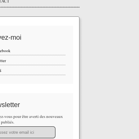
TACT
vez-moi
cebook
tter
S
sletter
z-vous pour être averti des nouveaux
s publiés.