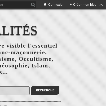
Connexion
+
Créer mon blog
ALITÉS
e visible l'essentiel
ranc-maçonnerie,
nisme, Occultisme,
héosophie, Islam,
...