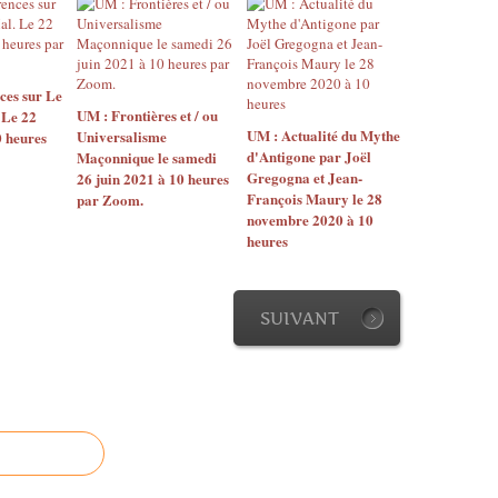
i
q
u
e
ces sur Le
?
UM : Frontières et / ou
 Le 22
-
UM : Actualité du Mythe
Universalisme
0 heures
M
d'Antigone par Joël
Maçonnique le samedi
i
Gregogna et Jean-
26 juin 2021 à 10 heures
François Maury le 28
c
par Zoom.
novembre 2020 à 10
h
heures
e
l
B
a
SUIVANT
r
a
t