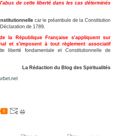
-
l'abus de cette liberté dans les cas déterminés
i
l
u
nstitutionnelle
car le préambule de la Constitution
n
 Déclaration de 1789.
e
 de la République Française s'appliquent sur
p
onal et s'imposent à tout règlement associatif
h
ette liberté fondamentale et Constitutionnelle de
i
l
o
La Rédaction du Blog des Spiritualités
s
o
rbet.net
p
h
i
e
m
a
0
ç
o
n
n