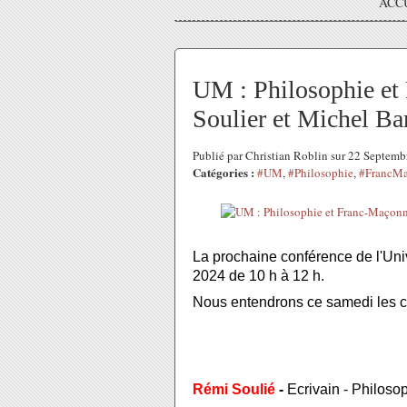
ACC
UM : Philosophie et
Soulier et Michel Ba
Publié par Christian Roblin sur 22 Septem
Catégories :
#UM
,
#Philosophie
,
#FrancMa
La prochaine conférence de l'Un
2024 de 10 h à 12 h.
Nous entendrons ce samedi les co
Rémi Soulié
-
Ecrivain - Philosop