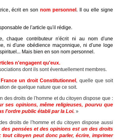
i
rice, écrit en son
nom personnel
. Il ou elle signe
e
?
-
ponsable de l'article qu'il rédige.
R
é
te, chaque contributeur n'écrit ni au nom d'une
m
ique, ni d'une obédience maçonnique, ni d'une loge
i
irituel... Mais bien en son nom personnel.
S
o
rticles n'engagent qu'eux.
u
ssociations dont ils sont éventuellement membres.
l
i
 France un droit Constitutionnel
, quelle que soit
é
tion de quelque nature que ce soit.
E
x
on des droits de l'homme et du citoyen dispose que :
i
our ses opinions, même religieuses, pourvu que
s
 l'ordre public établi par la Loi.
»
t
e
n des droits de l'homme et du citoyen dispose aussi
-
 des pensées et des opinions est un des droits
t
 tout citoyen peut donc parler, écrire, imprimer