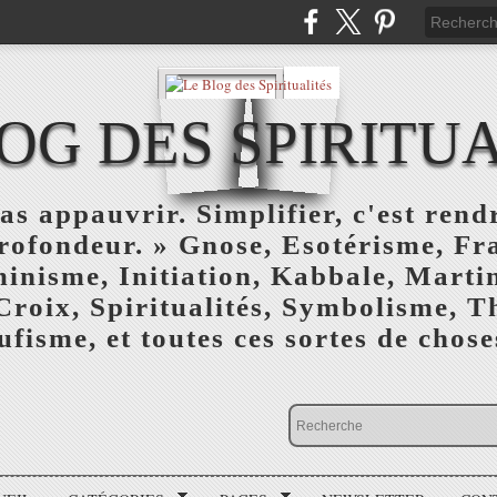
OG DES SPIRITU
as appauvrir. Simplifier, c'est rendr
profondeur. » Gnose, Esotérisme, F
inisme, Initiation, Kabbale, Marti
Croix, Spiritualités, Symbolisme, T
ufisme, et toutes ces sortes de choses