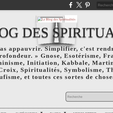
OG DES SPIRITU
as appauvrir. Simplifier, c'est rendr
profondeur. » Gnose, Esotérisme, F
inisme, Initiation, Kabbale, Marti
Croix, Spiritualités, Symbolisme, T
ufisme, et toutes ces sortes de choses