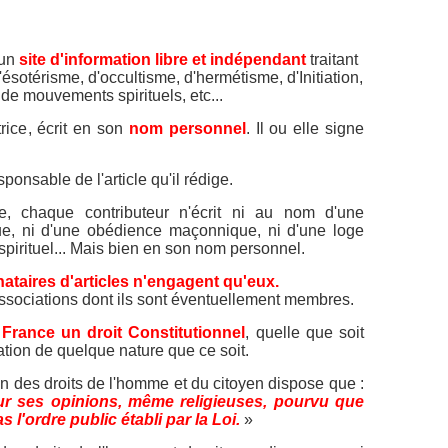
 un
site d'information libre et indépendant
traitant
'ésotérisme, d'occultisme, d'hermétisme, d'Initiation,
 de mouvements spirituels, etc...
rice, écrit en son
nom personnel
. Il ou elle signe
ponsable de l'article qu'il rédige.
te, chaque contributeur n'écrit ni au nom d'une
ique, ni d'une obédience maçonnique, ni d'une loge
irituel... Mais bien en son nom personnel.
ataires d'articles n'engagent qu'eux.
 associations dont ils sont éventuellement membres.
 France un droit Constitutionnel
, quelle que soit
tion de quelque nature que ce soit.
on des droits de l'homme et du citoyen dispose que :
our ses opinions, même religieuses, pourvu que
 l'ordre public établi par la Loi.
»