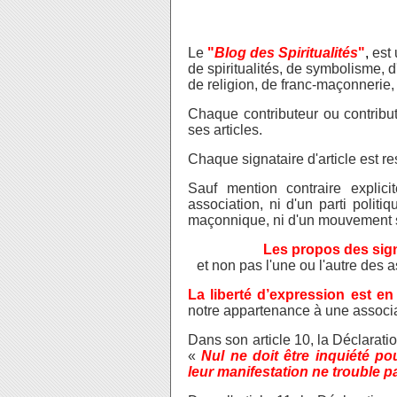
Le
"
Blog des Spiritualités
"
,
est
de
spiritualités, de symbolisme, d
de religion, de franc-maçonnerie,
Chaque contributeur ou contribut
ses articles.
Chaque signataire d'article est res
Sauf mention contraire explici
association, ni d'un parti polit
maçonnique, ni d'un mouvement sp
Les propos des sign
et non pas l'une ou l'autre des
La liberté d’expression est en
notre appartenance à une associa
Dans son article 10, la Déclarati
«
Nul ne doit être inquiété p
leur manifestation ne trouble pas