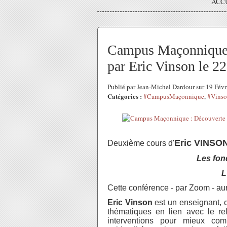
ACC
Campus Maçonnique 
par Eric Vinson le 2
Publié par Jean-Michel Dardour sur 19 Fév
Catégories :
#CampusMaçonnique
,
#Vins
Eric VINSO
Deuxième cours d'
Les fo
L
Cette conférence - par Zoom - aur
Eric Vinson
est un enseignant, c
thématiques en lien avec le relig
interventions pour mieux com