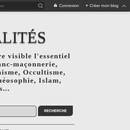
Connexion
+
Créer mon blog
ALITÉS
e visible l'essentiel
ranc-maçonnerie,
nisme, Occultisme,
héosophie, Islam,
...