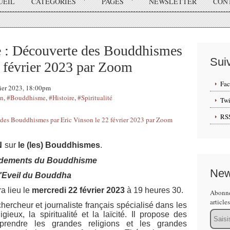
UEIL
CATÉGORIES
PAGES
NEWSLETTER
CON
: Découverte des Bouddhismes
Sui
2 février 2023 par Zoom
Fa
rier 2023, 18:00pm
on
,
#Bouddhisme
,
#Histoire
,
#Spiritualité
Twi
RS
N
sur
le (les) Bouddhismes
.
ndements du Bouddhisme
New
'Eveil du Bouddha
a lieu le
mercredi 22 février 2023
à 19 heures 30.
Abonne
article
hercheur et journaliste français spécialisé dans les
Email
ieux, la spiritualité et la laïcité. Il propose des
prendre les grandes religions et les grandes