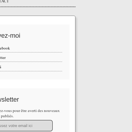
TACT
vez-moi
cebook
tter
S
sletter
z-vous pour être averti des nouveaux
s publiés.