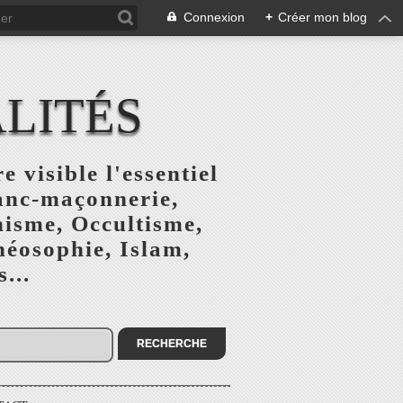
Connexion
+
Créer mon blog
ALITÉS
e visible l'essentiel
ranc-maçonnerie,
nisme, Occultisme,
héosophie, Islam,
...