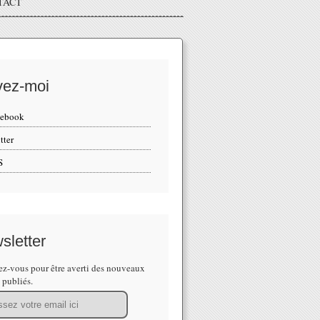
TACT
vez-moi
cebook
tter
S
sletter
z-vous pour être averti des nouveaux
s publiés.