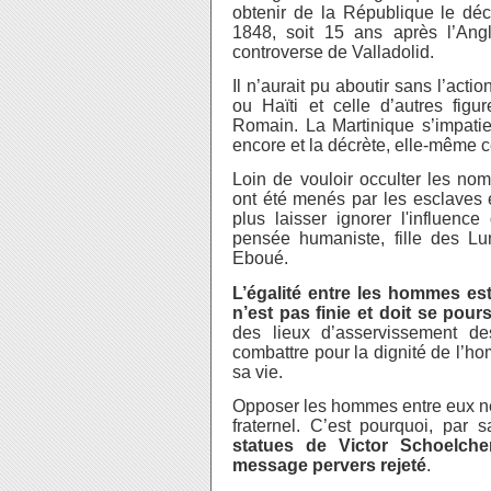
obtenir de la République le décre
1848, soit 15 ans après l’Angle
controverse de Valladolid.
Il n’aurait pu aboutir sans l’act
ou Haïti et celle d’autres fig
Romain. La Martinique s’impatien
encore et la décrète, elle-même c
Loin de vouloir occulter les no
ont été menés par les esclaves
plus laisser ignorer l'influenc
pensée humaniste, fille des Lum
Eboué.
L’égalité entre les hommes est
n’est pas finie et doit se pou
des lieux d’asservissement 
combattre pour la dignité de l’h
sa vie.
Opposer les hommes entre eux ne
fraternel. C’est pourquoi, par 
statues de Victor Schoelch
message pervers rejeté
.