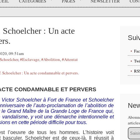
UEIL
CATÉGORIES
PAGES
NEWSLETTER
CON
choelcher : Un acte
Sui
rs.
Fa
 2020, 09:51am
Schoelcher
,
#Esclavage
,
#Abolition
,
#Attentat
Twi
RS
 ACTE CONDAMNABLE ET PERVERS
 Victor Schoelcher à Fort de France et Schoelcher
New
nniversaire de l’auto-proclamation de l’abolition de
gir le Grand Maître de la Grande Loge de France qui,
 vandalisme, y voit une démarche intentionnelle et
Abonne
ions en cette période difficile pour tous.
article
Email
st l’oeuvre de tous les hommes. L’histoire voit
 basculer. Schoelcher est de ceux-là. Il réussit à