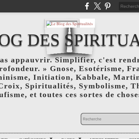
OG DES SPIRITU
as appauvrir. Simplifier, c'est rendr
profondeur. » Gnose, Esotérisme, F
inisme, Initiation, Kabbale, Marti
Croix, Spiritualités, Symbolisme, T
ufisme, et toutes ces sortes de choses