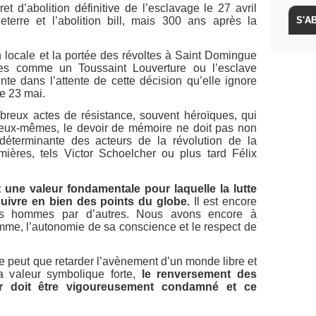
t d’abolition définitive de l’esclavage le 27 avril
terre et l’abolition bill, mais 300 ans après la
ion locale et la portée des révoltes à Saint Domingue
ures comme un Toussaint Louverture ou l’esclave
te dans l’attente de cette décision qu’elle ignore
e 23 mai.
mbreux actes de résistance, souvent héroïques, qui
 eux-mêmes, le devoir de mémoire ne doit pas non
e déterminante des acteurs de la révolution de la
ières, tels Victor Schoelcher ou plus tard Félix
 une valeur fondamentale pour laquelle la lutte
rsuivre en bien des points du globe.
Il est encore
des hommes par d’autres. Nous avons encore à
omme, l’autonomie de sa conscience et le respect de
 peut que retarder l’avènement d’un monde libre et
sa valeur symbolique forte,
le renversement des
er doit être vigoureusement condamné et ce