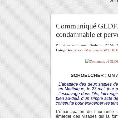
ACC
Communiqué GLDF. S
condamnable et perve
Publié par Jean-Laurent Turbet sur 27 Mai
Catégories :
#Franc-Maçonnerie
,
#GLDF
,
#
SCHOELCHER : UN
L’abattage des deux statues de
en Martinique, le 23 mai, jour a
l’esclavage dans l’île, fait réa
bien au-delà d’un simple acte de
construite pour exacerber les tens
L’émancipation de l’humanité e
émerger des visages qui la font