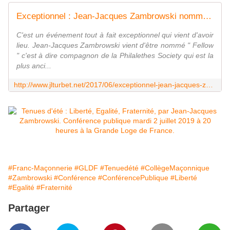
Exceptionnel : Jean-Jacques Zambrowski nommé Fellow de la Philalethes Society aux Etats-Unis - Bloc notes de Jean-Laurent sur les Spiritualités
C'est un événement tout à fait exceptionnel qui vient d'avoir
lieu. Jean-Jacques Zambrowski vient d'être nommé " Fellow
" c'est à dire compagnon de la Philalethes Society qui est la
plus anci...
http://www.jlturbet.net/2017/06/exceptionnel-jean-jacques-zambrowski-nomme-fellow-de-la-philalethes-society-aux-etats-unis.html
#Franc-Maçonnerie
#GLDF
#Tenuedété
#CollègeMaçonnique
#Zambrowski
#Conférence
#ConférencePublique
#Liberté
#Egalité
#Fraternité
Partager