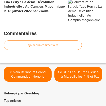
Luc Ferry : La 3ème Révolution
Inductrielle : Au Campus Maçonnique
le 13 janvier 2022 par Zoom.
Commentaires
Ajouter un commentaire
< Alain Bernheim Grand
GLDF : Les Heures Bleues
Commandeur Honoris
à Marseille les 4, 5 et 6
Causa du Suprême Conseil
juillet 2018. Une première !
de France.
>
Hébergé par Overblog
Top articles