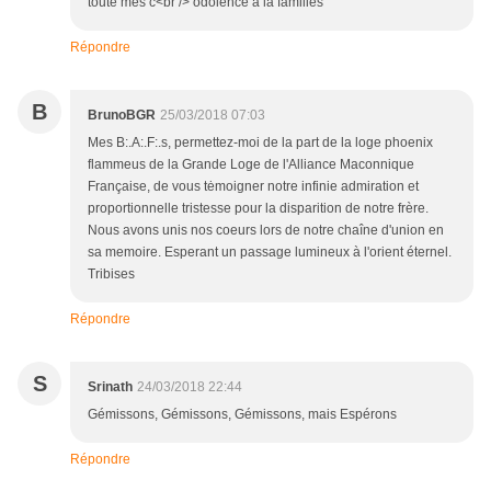
toute mes c<br /> odolence a la familles
Répondre
B
BrunoBGR
25/03/2018 07:03
Mes B:.A:.F:.s, permettez-moi de la part de la loge phoenix
flammeus de la Grande Loge de l'Alliance Maconnique
Française, de vous tėmoigner notre infinie admiration et
proportionnelle tristesse pour la disparition de notre frère.
Nous avons unis nos coeurs lors de notre chaîne d'union en
sa memoire. Esperant un passage lumineux à l'orient éternel.
Tribises
Répondre
S
Srinath
24/03/2018 22:44
Gémissons, Gémissons, Gémissons, mais Espérons
Répondre