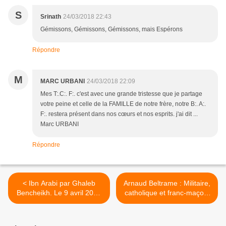
S
Srinath
24/03/2018 22:43
Gémissons, Gémissons, Gémissons, mais Espérons
Répondre
M
MARC URBANI
24/03/2018 22:09
Mes T:.C:. F:. c'est avec une grande tristesse que je partage
votre peine et celle de la FAMILLE de notre frère, notre B:. A:.
F:. restera présent dans nos cœurs et nos esprits. j'ai dit ...
Marc URBANI
Répondre
< Ibn Arabi par Ghaleb
Arnaud Beltrame : Militaire,
Bencheikh. Le 9 avril 2018
catholique et franc-maçon.
à l'Institut du Monde arabe.
Où est le problème ? >
Cycle grands penseurs
arabes à travers l’Histoire.