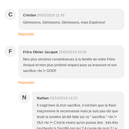
C
Cristian
26/03/2018 11:45
Gémissons, Gémissons, Gémissons, mais Espérons!
Répondre
F
Frère Olivier Jacquot
25/03/2018 20:39
Mes plus sincères condoléances à la famille de notre Frère
Arnaud et mon plus profond respect pour sa bravoure et son
sacrifice.<br /> GODF
Répondre
N
Nathan
03/10/2018 14:23
Il s'agit bien là d'un sacrifice, il est bien que la franc
maçonnerie le reconnaisse mais je suis pas sûr que
toute la lumière àit été faite sur ce " sacrifice ".<br />
OUI <br /> C'est le moins qu'on puisse dire : très très
louche<br /> Sacrifié par qui ? A cause de quoi ? Le