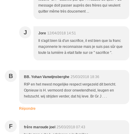
message doit passer auprès des frères qui veulent
quitter même très doucement ...
J
Jore
12/04/2018 14:51
Il s'agit bien là d'un sacrifice, il est bien que la franc
maçonnerie le reconnaisse mais je suis pas sûr que
toute la lumière à etait faite sur ce " sacrifice ".
B
BB. Yohan Vanwijnsberghe
25/03/2018 18:36
RIP en het meest mogelijke respect vergezeld dit bericht.
Opnieuw is H. vermoord door onwetendheid, leugen en
hebzucht. wij strijden verder, dat hij leve. Br Gr J . . .
Répondre
F
frère maroude joel
25/03/2018 07:43