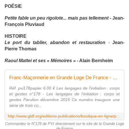
POÉSIE
Petite fable un peu rigolote... mais pas tellement
- Jean-
François Pluviaud
HISTOIRE
Le port du tablier, abandon et restauration
-
Jean-
Pierre Thomas
Raoul Mattei et ses « Mémoires »
- Alain Bernheim
Franc-Maçonnerie en Grande Loge De France - Produit
Réf. pvi178papier 6.00 € Les langages de l'initiation : corps
et gestes n°178 - Les langages de l'initiation : corps et
gestes Parution décembre 2015 Ce numéro inaugure une
série de trois co...
http://www.gldf.org/editions-publications/boutique-en-ligne/produit.html?dklik_boutique%5Bid_prod%5D=8&cHash=0db9b5bc2812b0796e5f381e937c12b8
Commandez le N°178 de PVI directement sur le site de la Grande Loge
de France