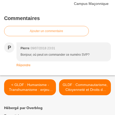
Commentaires
Ajouter un commentaire
P
Pierre
09/07/2018 23:01
Bonjour, où peut on commander ce numéro SVP?
Répondre
< GLDF : Humanisme -
GLDF : Communautarisme,
Transhumanisme : enjeux
Citoyenneté et Droits de
et perspectives ..., par Alain
l’Homme par le Grand
Graesel le 22 septembre
Maître de la GLDF Philippe
2015 à Rixheim.
Charuel le 15 octobre 2015.
Hébergé par Overblog
>