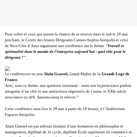
Pour celles et ceux qui auront la chance de se trouver dans le sud le 29 mai
prochain, le Centre des Jeunes Dirigeants Cannes-Sophia Antipolis et celui
de Nice-Côte d’Azur organisent une conférence sur le thème
"Travail et
spiritualité dans le monde de l’entreprise aujourd’hui : quel rôle pour le
dirigeant ?"
.
Le conférencier en sera
Alain Graesel,
Grand Maître de la
Grande Loge de
France.
Avec, sous ce thème, une question insistante : entre une hyperscience parfois
arrogante d’un côté et une antiscience régressive de l’autre, le XXIe siècle
nous lance un défi. Saurons-nous le relever ?
Cette conférence aura lieu le 29 mai à partir de 19 heures, à l’Auditorium
Espaces Antipolis.
Alain Graesel est par ailleurs titulaire d’une formation en philosophie et
management, diplômé de 3e cycle, diplômé École supérieure de commerce et