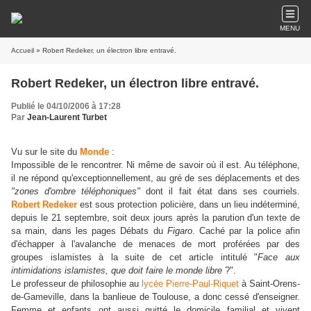
MENU
Accueil
» Robert Redeker, un électron libre entravé.
Robert Redeker, un électron libre entravé.
Publié le 04/10/2006 à 17:28
Par
Jean-Laurent Turbet
Vu sur le site du
Monde
:
Impossible de le rencontrer. Ni même de savoir où il est. Au téléphone,
il ne répond qu'exceptionnellement, au gré de ses déplacements et des
"zones d'ombre téléphoniques"
dont il fait état dans ses courriels.
Robert Redeker
est sous protection policière, dans un lieu indéterminé,
depuis le 21 septembre, soit deux jours après la parution d'un texte de
sa main, dans les pages Débats du
Figaro
. Caché par la police afin
d'échapper à l'avalanche de menaces de mort proférées par des
groupes islamistes à la suite de cet article intitulé "
Face aux
intimidations islamistes, que doit faire le monde libre
?".
Le professeur de philosophie au
lycée Pierre-Paul-Riquet
à Saint-Orens-
de-Gameville, dans la banlieue de Toulouse, a donc cessé d'enseigner.
Femme et enfants ont aussi quitté le domicile familial et vivent