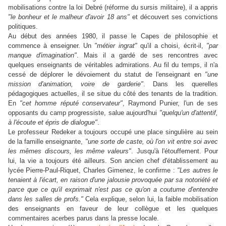
mobilisations contre la loi Debré (réforme du sursis militaire), il a appris
"le bonheur et le malheur d'avoir 18 ans"
et découvert ses convictions
politiques.
Au début des années 1980, il passe le Capes de philosophie et
commence à enseigner. Un
"métier ingrat"
qu'il a choisi, écrit-il,
"par
manque d'imagination"
. Mais il a gardé de ses rencontres avec
quelques enseignants de véritables admirations. Au fil du temps, il n'a
cessé de déplorer le dévoiement du statut de l'enseignant en
"une
mission d'animation, voire de garderie"
. Dans les querelles
pédagogiques actuelles, il se situe du côté des tenants de la tradition.
En
"cet homme réputé conservateur"
, Raymond Punier, l'un de ses
opposants du camp progressiste, salue aujourd'hui
"quelqu'un d'attentif,
à l'écoute et épris de dialogue"
.
Le professeur Redeker a toujours occupé une place singulière au sein
de la famille enseignante,
"une sorte de caste, où l'on vit entre soi avec
les mêmes discours, les même valeurs"
. Jusqu'à l'étouffement. Pour
lui, la vie a toujours été ailleurs. Son ancien chef d'établissement au
lycée Pierre-Paul-Riquet, Charles Gimenez, le confirme :
"Les autres le
tenaient à l'écart, en raison d'une jalousie provoquée par sa notoriété et
parce que ce qu'il exprimait n'est pas ce qu'on a coutume d'entendre
dans les salles de profs."
Cela explique, selon lui, la faible mobilisation
des enseignants en faveur de leur collègue et les quelques
commentaires acerbes parus dans la presse locale.