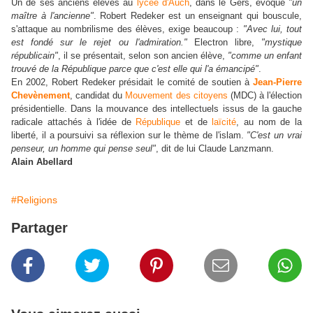
Un de ses anciens élèves au
lycée d'Auch
, dans le Gers, évoque
"un
maître à l'ancienne"
. Robert Redeker est un enseignant qui bouscule,
s'attaque au nombrilisme des élèves, exige beaucoup :
"Avec lui, tout
est fondé sur le rejet ou l'admiration."
Electron libre,
"mystique
républicain"
, il se présentait, selon son ancien élève,
"comme un enfant
trouvé de la République parce que c'est elle qui l'a émancipé"
.
En 2002, Robert Redeker présidait le comité de soutien à
Jean-Pierre
Chevènement
, candidat du
Mouvement des citoyens
(MDC) à l'élection
présidentielle. Dans la mouvance des intellectuels issus de la gauche
radicale attachés à l'idée de
République
et de
laïcité
, au nom de la
liberté, il a poursuivi sa réflexion sur le thème de l'islam.
"C'est un vrai
penseur, un homme qui pense seul"
, dit de lui Claude Lanzmann.
Alain Abellard
#Religions
Partager