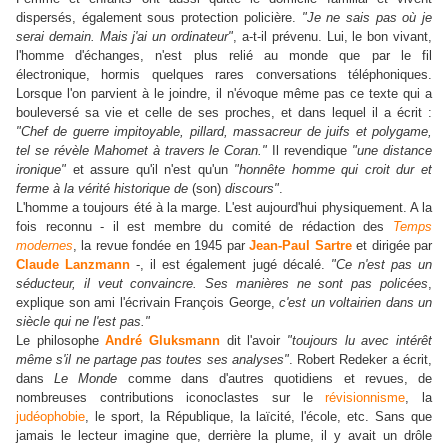
dispersés, également sous protection policière.
"Je ne sais pas où je
serai demain. Mais j'ai un ordinateur"
, a-t-il prévenu. Lui, le bon vivant,
l'homme d'échanges, n'est plus relié au monde que par le fil
électronique, hormis quelques rares conversations téléphoniques.
Lorsque l'on parvient à le joindre, il n'évoque même pas ce texte qui a
bouleversé sa vie et celle de ses proches, et dans lequel il a écrit :
"Chef de guerre impitoya
ble, pillard, massacreur de juifs et polygame,
tel se révèle Mahomet à travers le Cora
n."
Il revendique
"une distance
ironique"
et assure qu'il n'est qu'un
"honnête homme qui croit dur et
ferme à la vérité historique de
(son)
discours"
.
L'homme a toujours été à la marge. L'est aujourd'hui physiquement. A la
fois reconnu - il est membre du comité de rédaction des
Temps
modernes
, la revue fondée en 1945 par
Jean-Paul Sartre
et dirigée par
Claude Lanzmann
-, il est également jugé décalé.
"Ce n'est pas un
séducteur, il veut convaincre. Ses manières ne sont pas policées
,
explique son ami l'écrivain François George,
c'est un voltairien dans un
siècle qui ne l'est pas."
Le philosophe
André Gluksmann
dit l'avoir
"toujours lu avec intérêt
mê
me s'il
ne partage pas toutes ses analyses"
. Robert Redeker a écrit,
dans
Le Monde
comme dans d'autres quotidiens et revues, de
nombreuses contributions iconoclastes sur le
révisionnisme
, la
judéophobie
, le sport, la République, la laïcité, l'école, etc. Sans que
jamais le lecteur imagine que, derrière la plume, il y avait un drôle