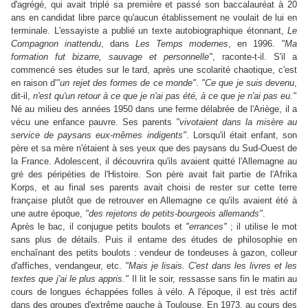
d'agrégé, qui avait triplé sa première et passé son baccalauréat à 20
ans en candidat libre parce qu'aucun établissement ne voulait de lui en
terminale. L'essayiste a publié un texte autobiographique étonnant,
Le
Compagnon inattendu
, dans
Les Temps modernes
, en 1996.
"Ma
formation fut bizarre, sauvage et personnelle"
, raconte-t-il. S'il a
commencé ses études sur le tard, après une scolarité chaotique, c'est
en raison d'
"un rejet des formes de ce monde"
.
"Ce que je suis devenu
,
dit-il,
n'est qu'un retour à ce que je n'ai pas été, à ce que je n'ai pas eu."
Né au milieu des années 1950 dans une ferme délabrée de l'Ariège, il a
vécu une enfance pauvre. Ses parents
"vivotaient dans la misère au
service de paysans eux-mêmes indigents"
. Lorsqu'il était enfant, son
père et sa mère n'étaient à ses yeux que des paysans du Sud-Ouest de
la France. Adolescent, il découvrira qu'ils avaient quitté l'Allemagne au
gré des péripéties de l'Histoire. Son père avait fait partie de l'Afrika
Korps, et au final ses parents avait choisi de rester sur cette terre
française plutôt que de retrouver en Allemagne ce qu'ils avaient été à
une autre époque,
"des rejetons de petits-bourgeois allemands"
.
Après le bac, il conjugue petits boulots et
"errances"
; il utilise le mot
sans plus de détails. Puis il entame des études de philosophie en
enchaînant des petits boulots : vendeur de tondeuses à gazon, colleur
d'affiches, vendangeur, etc.
"Mais je lisais. C'est dans les livres et les
textes que j'ai le plus appris."
Il lit le soir, ressasse sans fin le matin au
cours de longues échappées folles à vélo. A l'époque, il est très actif
dans des groupes d'extrême gauche à Toulouse. En 1973, au cours des