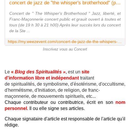
concert de jazz de "the whisper's brotherhood" (public et gratuit)
Concert de " The Whisper's Brotherhood " Jazz, liberté, et
Franc-Maçonnerie concert public et grauit ouvert à toutes et
tous (de 19 h 30 à 21 h00) Après leur succès lors du concert
de la Ste ...
https://my.weezevent.com/concert-de-jazz-de-the-whispers-brotherhood-public-et-gratuit
Inscrivez vous au Concert
Le
«
Blog des Spiritualités »
,
est un
site
d'information libre et indépendant
traitant
de spiritualités, de symbolisme, d'ésotérisme, d'occultisme,
d'hermétisme, d'Initiation, de religion, de franc-
maçonnerie, de mouvements spirituels, etc...
Chaque contributeur ou contributrice, écrit en son
nom
personnel
. Il ou elle signe ses articles.
Chaque signataire d'article est responsable de l'article qu'il
rédige.