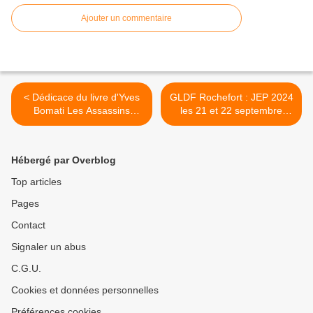
Ajouter un commentaire
< Dédicace du livre d'Yves
GLDF Rochefort : JEP 2024
Bomati Les Assassins
les 21 et 22 septembre
d’Alamût le 21 septembre
2024 >
2024 à Paris
Hébergé par Overblog
Top articles
Pages
Contact
Signaler un abus
C.G.U.
Cookies et données personnelles
Préférences cookies