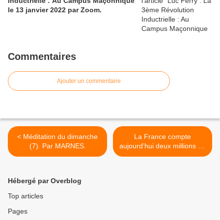
Inductrielle : Au Campus Maçonnique
le 13 janvier 2022 par Zoom.
Commentaires
Ajouter un commentaire
< Méditation du dimanche
La France compte
(7). Par MARNES.
aujourd’hui deux millions de
protestants, par Sébastien
Fath. Dans l'hebdomadaire
Réforme. >
Hébergé par Overblog
Top articles
Pages