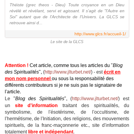
Théiste (grec theos - Dieu) Toute croyance en un Dieu
révélé et révélant, servi et agissant. Il s'agit de "l'Autre en
Soi" autant que de l'Architecte de l'Univers. La GLCS se
retrouve ainsi d...
http://www.glcs.fr/accueil-1/
Le site de la GLCS
Attention !
Cet article, comme tous les articles du "
Blog
des Spiritualités
",
(
http://www.jlturbet.net/
) - est
écrit en
mon nom personnel
ou sous la responsabilité des
différents contributeurs si je ne suis pas le signataire de
l'article.
Le
"
Blog des Spiritualités
",
(
http://www.jlturbet.net/
) est
un
site d'information
traitant des
spiritualités, du
symbolisme, de l'ésotérisme, de l'occultisme, de
l'hermétisme, de l'Initiation, des religions, des mouvements
spirituels, de la franc-maçonnerie etc., site d'information
t
otalement
libre et indépendant
.