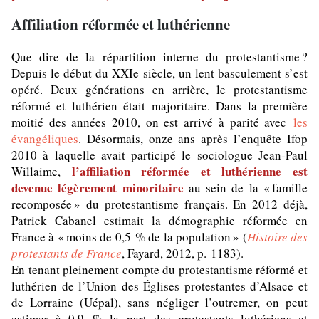
Affiliation réformée et luthérienne
Que dire de la répartition interne du protestantisme ?
Depuis le début du XXIe siècle, un lent basculement s’est
opéré. Deux générations en arrière, le protestantisme
réformé et luthérien était majoritaire. Dans la première
moitié des années 2010, on est arrivé à parité avec
les
évangéliques
. Désormais, onze ans après l’enquête Ifop
2010 à laquelle avait participé le sociologue Jean-Paul
l’affiliation réformée et luthérienne est
Willaime,
devenue légèrement minoritaire
au sein de la « famille
recomposée » du protestantisme français. En 2012 déjà,
Patrick Cabanel estimait la démographie réformée en
France à « moins de 0,5 % de la population » (
Histoire des
protestants de France
, Fayard, 2012, p. 1183).
En tenant pleinement compte du protestantisme réformé et
luthérien de l’Union des Églises protestantes d’Alsace et
de Lorraine (Uépal), sans négliger l’outremer, on peut
estimer à 0,9 % la part des protestants luthériens et