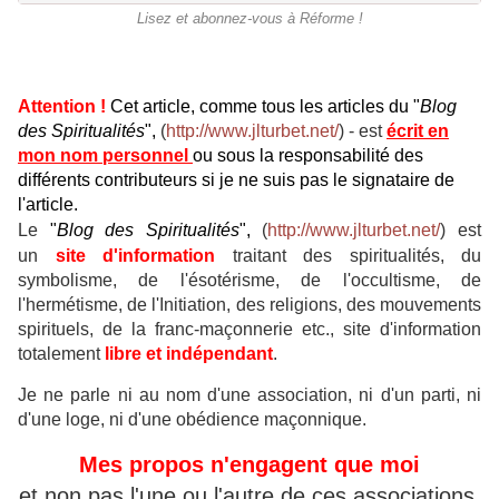
Lisez et abonnez-vous à Réforme !
Attention !
Cet article, comme tous les articles du "
Blog
des Spiritualités
",
(
http://www.jlturbet.net/
) - est
écrit en
mon nom personnel
ou sous la responsabilité des
différents contributeurs si je ne suis pas le signataire de
l'article.
Le
"
Blog des Spiritualités
",
(
http://www.jlturbet.net/
) est
un
site d'information
traitant des
spiritualités, du
symbolisme, de l'ésotérisme, de l'occultisme, de
l'hermétisme, de l'Initiation, des religions, des mouvements
spirituels, de la franc-maçonnerie etc., site d'information
t
otalement
libre et indépendant
.
Je ne parle ni au nom d'une association, ni d'un parti, ni
d'une loge, ni d'une obédience maçonnique.
Mes propos n'engagent que moi
et non pas l'une ou l'autre de ces associations.