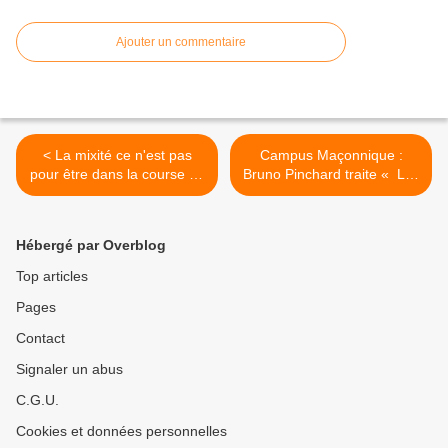
Ajouter un commentaire
< La mixité ce n'est pas
Campus Maçonnique :
pour être dans la course de
Bruno Pinchard traite « Les
la bien-pensance, par
raccourcis de Joseph de
Christine Sauvagnac
Maistre » mardi 13 avril
Grand-Maître de la GLCS
2021 à 19 h 30. >
Hébergé par Overblog
Top articles
Pages
Contact
Signaler un abus
C.G.U.
Cookies et données personnelles