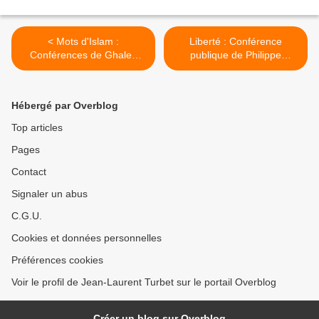
< Mots d'Islam :
Liberté : Conférence
Conférences de Ghaleb
publique de Philippe
Bencheikh à l'Institut du
Charuel Grand-Maître de la
Monde Arabe. Septembre -
GLDF ce lundi 29 août
novembre 2016
2016 à Paris >
Hébergé par Overblog
Top articles
Pages
Contact
Signaler un abus
C.G.U.
Cookies et données personnelles
Préférences cookies
Voir le profil de Jean-Laurent Turbet sur le portail Overblog
Créer un blog sur Overblog