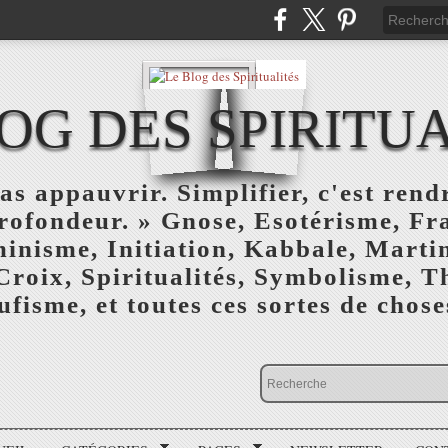
OG DES SPIRITU
as appauvrir. Simplifier, c'est rendr
profondeur. » Gnose, Esotérisme, F
inisme, Initiation, Kabbale, Marti
Croix, Spiritualités, Symbolisme, T
ufisme, et toutes ces sortes de choses