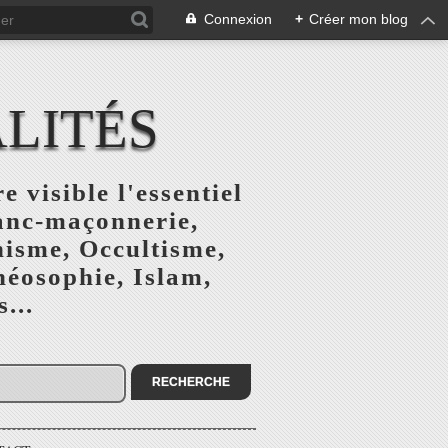
Connexion
+
Créer mon blog
ALITÉS
e visible l'essentiel
ranc-maçonnerie,
nisme, Occultisme,
héosophie, Islam,
...