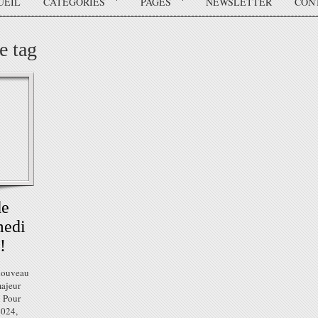
UEIL
CATÉGORIES
PAGES
NEWSLETTER
CON
e tag
de
medi
!
 nouveau
majeur
! Pour
2024,