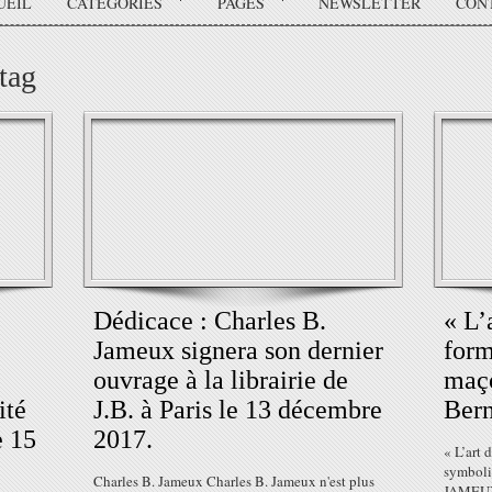
UEIL
CATÉGORIES
PAGES
NEWSLETTER
CON
tag
Dédicace : Charles B.
« L’
Jameux signera son dernier
form
ouvrage à la librairie de
maço
ité
J.B. à Paris le 13 décembre
Ber
e 15
2017.
« L’art 
symboli
Charles B. Jameux Charles B. Jameux n'est plus
JAMEUX e