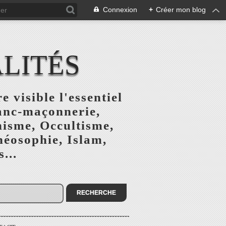
Connexion
+
Créer mon blog
ALITÉS
e visible l'essentiel
ranc-maçonnerie,
nisme, Occultisme,
héosophie, Islam,
...