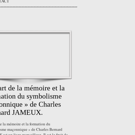
TACT
art de la mémoire et la
ation du symbolisme
nnique » de Charles
nard JAMEUX.
de la mémoire et la formation du
sme maçonnique » de Charles Bernard
st un livre merveilleux. Il est le fruit de