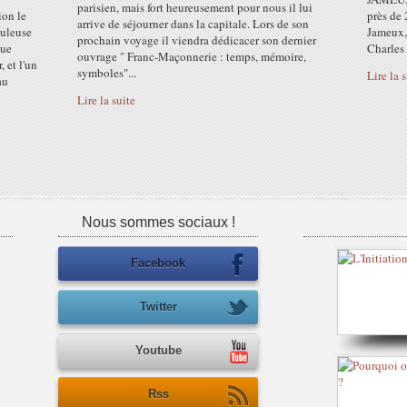
parisien, mais fort heureusement pour nous il lui
ion le
près de 
arrive de séjourner dans la capitale. Lors de son
buleuse
Jameux, 
prochain voyage il viendra dédicacer son dernier
que
Charles e
ouvrage " Franc-Maçonnerie : temps, mémoire,
 et l'un
symboles"...
Lire la 
au
Lire la suite
Nous sommes sociaux !
Facebook
Twitter
Youtube
Rss