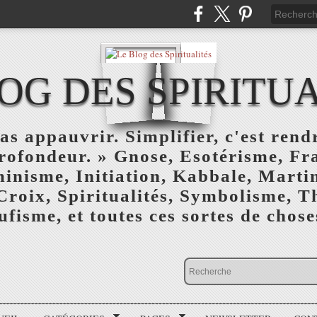
OG DES SPIRITU
as appauvrir. Simplifier, c'est rendr
profondeur. » Gnose, Esotérisme, F
inisme, Initiation, Kabbale, Marti
Croix, Spiritualités, Symbolisme, T
ufisme, et toutes ces sortes de choses