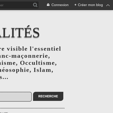
Connexion
+
Créer mon blog
ALITÉS
e visible l'essentiel
ranc-maçonnerie,
nisme, Occultisme,
héosophie, Islam,
...