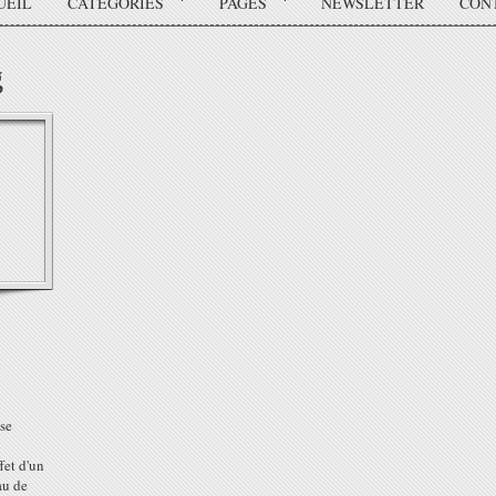
UEIL
CATÉGORIES
PAGES
NEWSLETTER
CON
g
 se
fet d'un
au de