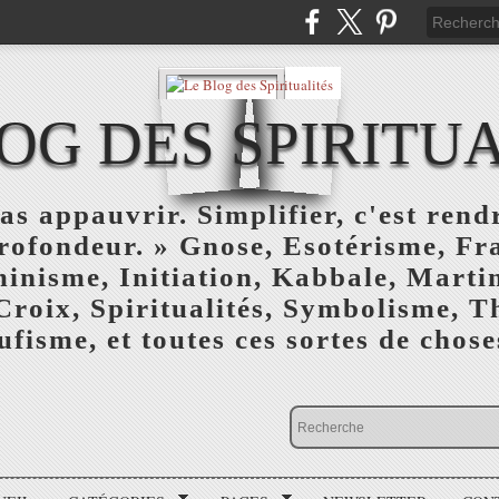
OG DES SPIRITU
as appauvrir. Simplifier, c'est rendr
profondeur. » Gnose, Esotérisme, F
inisme, Initiation, Kabbale, Marti
Croix, Spiritualités, Symbolisme, T
ufisme, et toutes ces sortes de choses