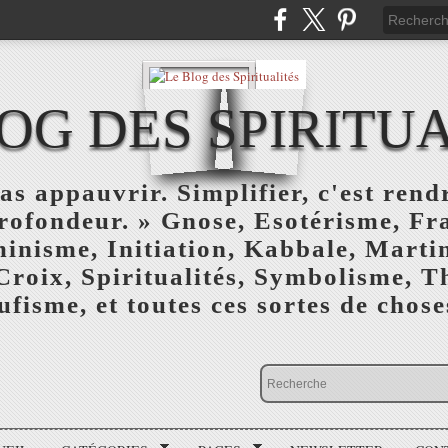
OG DES SPIRITU
as appauvrir. Simplifier, c'est rendr
profondeur. » Gnose, Esotérisme, F
inisme, Initiation, Kabbale, Marti
Croix, Spiritualités, Symbolisme, T
ufisme, et toutes ces sortes de choses