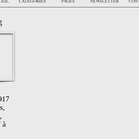
UEIL
CATÉGORIES
PAGES
NEWSLETTER
CON
g
917
s,
,
 à