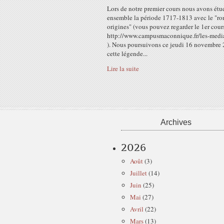
Lors de notre premier cours nous avons étu
ensemble la période 1717-1813 avec le "r
origines" (vous pouvez regarder le 1er cours
http://www.campusmaconnique.fr/les-medi
). Nous poursuivons ce jeudi 16 novembre
cette légende...
Lire la suite
Archives
2026
Août
(3)
Juillet
(14)
Juin
(25)
Mai
(27)
Avril
(22)
Mars
(13)