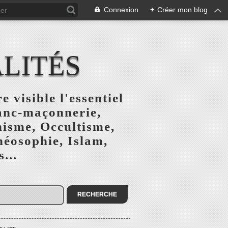
Connexion
+
Créer mon blog
ALITÉS
e visible l'essentiel
ranc-maçonnerie,
nisme, Occultisme,
héosophie, Islam,
...