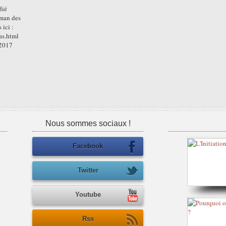
dié
oman des
 ici :
as.html
 2017
Nous sommes sociaux !
Facebook
Twitter
Youtube
Rss