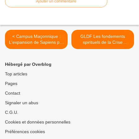
Ajouter un commentaire
< Campus Maçonnique :
GLDF Les fondements
L'expansion de Sapiens par
spirituels de la Crise
Pascal Picq le 22 mai 2023
Ecologique. Cérémonie de
à 19h30 par Zoom.
réception des frères et
sœurs des obédiences
Hébergé par Overblog
amies. 1er juin 2023 >
Top articles
Pages
Contact
Signaler un abus
C.G.U.
Cookies et données personnelles
Préférences cookies