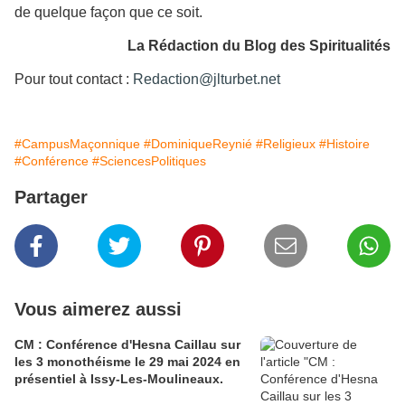
de quelque façon que ce soit.
La Rédaction du Blog des Spiritualités
Pour tout contact :
Redaction@jlturbet.net
#CampusMaçonnique
#DominiqueReynié
#Religieux
#Histoire
#Conférence
#SciencesPolitiques
Partager
Vous aimerez aussi
CM : Conférence d'Hesna Caillau sur
les 3 monothéisme le 29 mai 2024 en
présentiel à Issy-Les-Moulineaux.