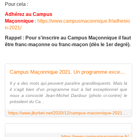
Pour cela :
Adhérez au Campus
Maçonnique
:
https://www.campusmaconnique.fr/adhesio
n-2021/
Rappel : Pour s'inscrire au Campus Maçonnique il faut
être franc-maçonne ou franc-maçon (dès le 1er degré).
Campus Maçonnique 2021. Un programme exceptionnel ! Des intervenants du meilleur niveau. Inscrivez-vous vite pour ne rien manquer ! - Le Blog des Spiritualités
Il y a des mots qui peuvent paraître grandiloquents. Mais là
il s'agit bien d'un programme tout à fait exceptionnel que
nous a concocté Jean-Michel Dardour (photo ci-contre) le
président du Ca...
https://www.jlturbet.net/2020/12/campus-maconnique-2021.un-programme-exceptionnel-des-intervenants-du-meilleur-niveau.inscrivez-vous-vite-pour-ne-rien-manquer.html
https://www.campusmaconnique.fr/