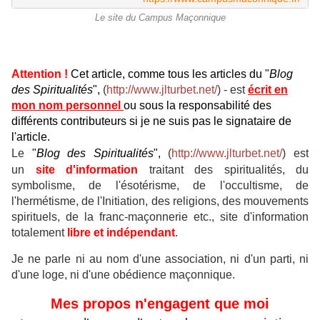
Le site du Campus Maçonnique
Attention !
Cet article, comme tous les articles du "
Blog
des Spiritualités
",
(
http://www.jlturbet.net/
) - est
écrit en
mon nom personnel
ou sous la responsabilité des
différents contributeurs si je ne suis pas le signataire de
l'article.
Le
"
Blog des Spiritualités
",
(
http://www.jlturbet.net/
) est
un
site d'information
traitant des
spiritualités, du
symbolisme, de l'ésotérisme, de l'occultisme, de
l'hermétisme, de l'Initiation, des religions, des mouvements
spirituels, de la franc-maçonnerie etc., site d'information
t
otalement
libre et indépendant
.
Je ne parle ni au nom d'une association, ni d'un parti, ni
d'une loge, ni d'une obédience maçonnique.
Mes propos n'engagent que moi