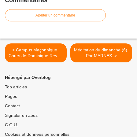
Commentaires
Ajouter un commentaire
< Campus Maçonnique .
Méditation du dimanche (6).
Cours de Dominique Reynié
Par MARNES. >
: « L’espace public
numérique », le lundi 5 avril
2021 en visioConférence.
Hébergé par Overblog
Top articles
Pages
Contact
Signaler un abus
C.G.U.
Cookies et données personnelles