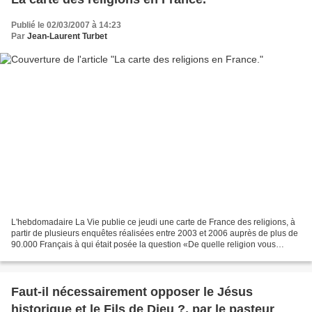
Publié le 02/03/2007 à 14:23
Par
Jean-Laurent Turbet
L'hebdomadaire La Vie publie ce jeudi une carte de France des religions, à
partir de plusieurs enquêtes réalisées entre 2003 et 2006 auprès de plus de
90.000 Français à qui était posée la question «De quelle religion vous
sentez-vous le plus proche?»...
Faut-il nécessairement opposer le Jésus
historique et le Fils de Dieu ?, par le pasteur