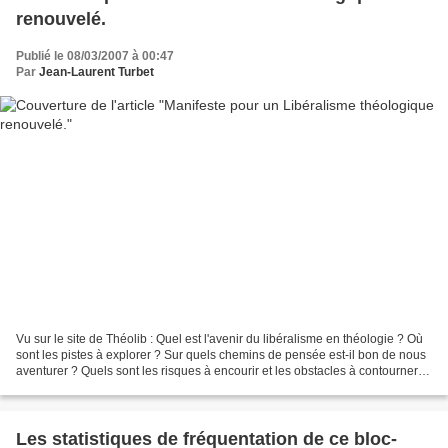
renouvelé.
Publié le 08/03/2007 à 00:47
Par
Jean-Laurent Turbet
Vu sur le site de Théolib : Quel est l'avenir du libéralisme en théologie ? Où
sont les pistes à explorer ? Sur quels chemins de pensée est-il bon de nous
aventurer ? Quels sont les risques à encourir et les obstacles à contourner
ou surmonter ? Voilà...
Les statistiques de fréquentation de ce bloc-