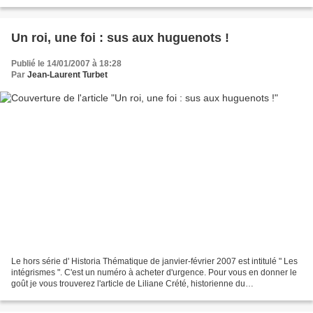
disparition du Rav Léon Ashkénazi,...
Un roi, une foi : sus aux huguenots !
Publié le 14/01/2007 à 18:28
Par
Jean-Laurent Turbet
Le hors série d' Historia Thématique de janvier-février 2007 est intitulé " Les
intégrismes ". C'est un numéro à acheter d'urgence. Pour vous en donner le
goût je vous trouverez l'article de Liliane Crété, historienne du
Protestantisme. Spécialiste de...