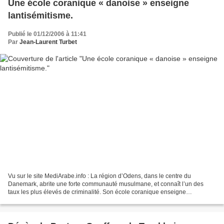
Une école coranique « danoise » enseigne
lantisémitisme.
Publié le 01/12/2006 à 11:41
Par
Jean-Laurent Turbet
Vu sur le site MediArabe.info : La région d’Odens, dans le centre du
Danemark, abrite une forte communauté musulmane, et connaît l’un des
taux les plus élevés de criminalité. Son école coranique enseigne
l’antisémitisme et suscite l’émotion dans le pays....