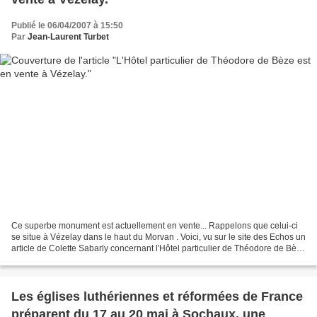
Publié le 06/04/2007 à 15:50
Par
Jean-Laurent Turbet
Ce superbe monument est actuellement en vente... Rappelons que celui-ci
se situe à Vézelay dans le haut du Morvan . Voici, vu sur le site des Echos un
article de Colette Sabarly concernant l'Hôtel particulier de Théodore de Bèze
: Il était une fois un...
Les églises luthériennes et réformées de France
préparent du 17 au 20 mai à Sochaux, une