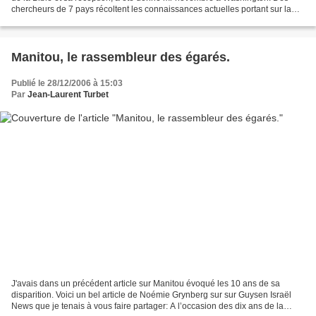
chercheurs de 7 pays récoltent les connaissances actuelles portant sur la
création et la réception de la...
Manitou, le rassembleur des égarés.
Publié le 28/12/2006 à 15:03
Par
Jean-Laurent Turbet
J'avais dans un précédent article sur Manitou évoqué les 10 ans de sa
disparition. Voici un bel article de Noémie Grynberg sur sur Guysen Israël
News que je tenais à vous faire partager: A l’occasion des dix ans de la