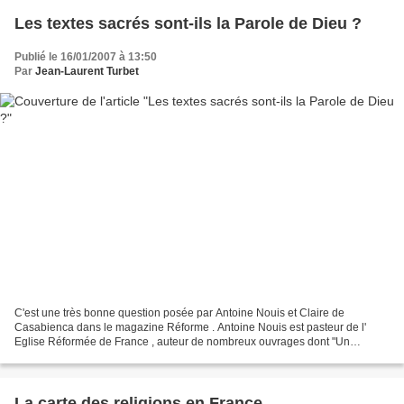
Les textes sacrés sont-ils la Parole de Dieu ?
Publié le 16/01/2007 à 13:50
Par
Jean-Laurent Turbet
C'est une très bonne question posée par Antoine Nouis et Claire de
Casabienca dans le magazine Réforme . Antoine Nouis est pasteur de l'
Eglise Réformée de France , auteur de nombreux ouvrages dont "Un
catéchisme protestant", livre que j'ai beaucoup apprécié...
La carte des religions en France.