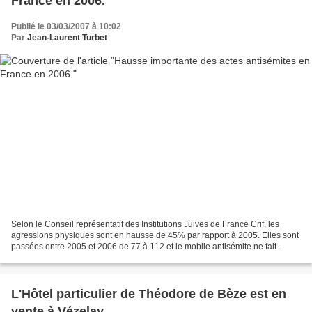
France en 2006.
Publié le 03/03/2007 à 10:02
Par
Jean-Laurent Turbet
Selon le Conseil représentatif des Institutions Juives de France Crif, les
agressions physiques sont en hausse de 45% par rapport à 2005. Elles sont
passées entre 2005 et 2006 de 77 à 112 et le mobile antisémite ne fait
"aucun doute dans la quasi-totalité...
L'Hôtel particulier de Théodore de Bèze est en
vente à Vézelay.