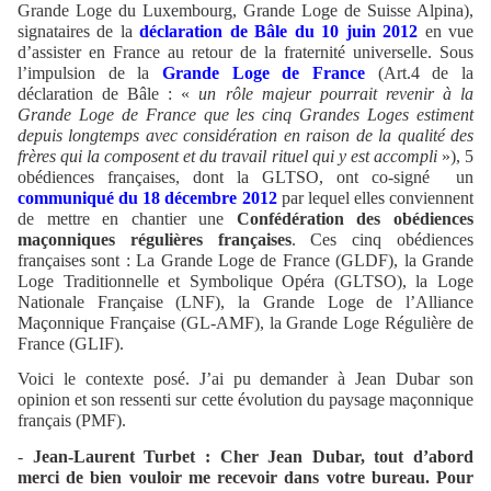
Grande Loge du Luxembourg, Grande Loge de Suisse Alpina),
signataires de la
déclaration de Bâle du 10 juin 2012
en vue
d’assister en France au retour de la fraternité universelle. Sous
l’impulsion de la
Grande Loge de France
(Art.4 de la
déclaration de Bâle : «
un rôle majeur pourrait revenir à la
Grande Loge de France que les cinq Grandes Loges estiment
depuis longtemps avec considération en raison de la qualité des
frères qui la composent et du travail rituel qui y est accompli
»), 5
obédiences françaises, dont la GLTSO, ont co-signé
un
communiqué du 18 décembre 2012
par lequel elles conviennent
de mettre en chantier une
Confédération des obédiences
maçonniques régulières françaises
. Ces cinq obédiences
françaises sont : La Grande Loge de France (GLDF), la Grande
Loge Traditionnelle et Symbolique Opéra (GLTSO), la Loge
Nationale Française (LNF), la Grande Loge de l’Alliance
Maçonnique Française (GL-AMF), la Grande Loge Régulière de
France (GLIF).
Voici le contexte posé. J’ai pu demander à Jean Dubar son
opinion et son ressenti sur cette évolution du paysage maçonnique
français (PMF).
-
Jean-Laurent Turbet : Cher Jean Dubar, tout d’abord
merci de bien vouloir me recevoir dans votre bureau. Pour