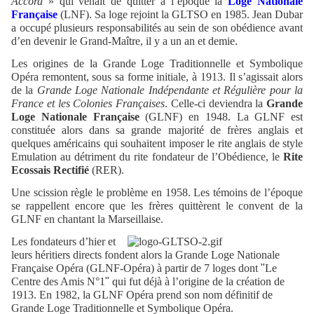
Accord
» qui venait de quitter à l’époque la
Loge Nationale
Française
(LNF). Sa loge rejoint la GLTSO en 1985. Jean Dubar
a occupé plusieurs responsabilités au sein de son obédience avant
d’en devenir le Grand-Maître, il y a un an et demie.
Les origines de la Grande Loge Traditionnelle et Symbolique
Opéra remontent, sous sa forme initiale, à 1913. Il s’agissait alors
de la
Grande Loge Nationale Indépendante et Régulière pour la
France et les Colonies Françaises
. Celle-ci deviendra la
Grande
Loge Nationale Française
(GLNF) en 1948. La GLNF est
constituée alors dans sa grande majorité de frères anglais et
quelques américains qui souhaitent imposer le rite anglais de style
Emulation au détriment du rite fondateur de l’Obédience, le
Rite
Ecossais Rectifié
(RER).
Une scission règle le problème en 1958. Les témoins de l’époque
se rappellent encore que les frères quittèrent le convent de la
GLNF en chantant la Marseillaise.
Les fondateurs d’hier et
leurs héritiers directs fondent alors la Grande Loge Nationale
Française Opéra (GLNF-Opéra) à partir de 7 loges dont
"
Le
Centre des Amis N°1
"
qui fut déjà à l’origine de la création de
1913. En 1982, la GLNF Opéra prend son nom définitif de
Grande Loge Traditionnelle et Symbolique Opéra.