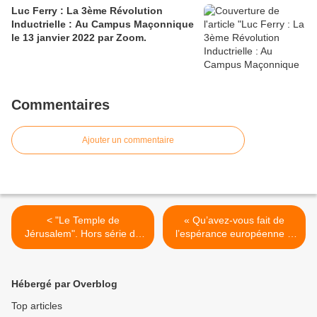
Luc Ferry : La 3ème Révolution
Inductrielle : Au Campus Maçonnique
le 13 janvier 2022 par Zoom.
Commentaires
Ajouter un commentaire
< "Le Temple de
« Qu’avez-vous fait de
Jérusalem". Hors série de
l’espérance européenne ?
La Croix et du Monde de la
», par Jean-Claude
Bible. Janvier 2013.
Guillebaud, à la Grande
Loge de France. >
Hébergé par Overblog
Top articles