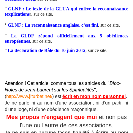
°
GLNF : Le texte de la GLUA qui enlève la reconnaissance
(explications
), sur ce site.
°
GLNF : La reconnaissance anglaise, c’est fini
, sur ce site.
°
La GLDF répond officiellement aux 5 obédiences
européennes
, sur ce site.
°
La déclaration de Bâle du 10 juin 2012
, sur ce site.
Attention ! Cet article, comme tous les articles du "
Bloc-
Notes de Jean-Laurent sur les Spiritualités
",
(
http://www.jlturbet.net/
) est
écrit en mon nom personnel
.
Je ne parle ni au nom d'une association, ni d'un parti, ni
d'une loge, ni d'une obédience maçonnique.
Mes propos n'engagent que moi
et non pas
l'une ou l'autre de ces associations.
Je ne suis en aucune façon habilité à écrire au nom