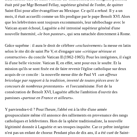
était prié par Mgr Bernard Fellay, supérieur général de l'ordre, de quitter
Saint-Eloi pour aller évangéliser au Mexique. Ce qu'il a refusé. Il y a un
mois, il était accueilli comme un fils prodigue par le pape Benoît XVI. Alors
que les lefebvristes sont toujours excommuniés, leur rabibochage avec le
Vatican ayant échoué, Laguérie a été intronisé supérieur général d'une
nouvelle fraternité,
«le bon pasteur»,
qui sera rattachée directement à Rome.
Grâce suprême : il aura le droit de célébrer
«exclusivement»
la messe en latin
selon le rite dit de saint Pie V, et d'engager une
«critique sérieuse et
constructive»
du concile Vatican II (1962-1965). Pour les intégristes, il s'agit
là d'une belle victoire. Vatican II, en effet, sent pour eux le soufre. Et la
mission qu'ils se sont fixée est de faire revenir l'église catholique sur deux
acquis de ce concile : la nouvelle messe dite de Paul VI ­
«un affreux
bricolage par rapport à la tradition, inventé de toutes pièces avec le
concours de nombreux protestants» ­
et l'oecuménisme. Fort de la
consécration de Benoît XVI, Laguérie affiche l'ambition d'ouvrir des
paroisses
«partout en France et ailleurs».
Y parviendra-t-il ? Pour l'heure, l'abbé est à la tête d'une armée
groupusculaire même s'il annonce des ralliements en provenance des rangs
catholiques et lefebvristes. Hors de la sphère traditionaliste, la nouvelle
légitimité donnée à Laguérie et ses troupes inquiète. Car ce prêtre intégriste
n'est pas un enfant de choeur. Pendant plus de dix ans, il a été curé de Saint-