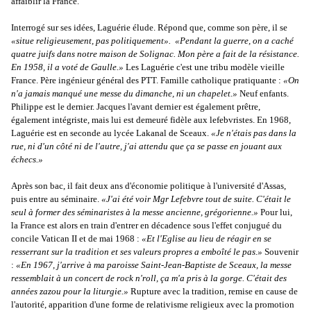
affaiblir la France.
Interrogé sur ses idées, Laguérie élude. Répond que, comme son père, il se
«situe religieusement, pas politiquement».
«Pendant la guerre, on a caché
quatre juifs dans notre maison de Solignac. Mon père a fait de la résistance.
En 1958, il a voté de Gaulle.»
Les Laguérie c'est une tribu modèle vieille
France. Père ingénieur général des PTT. Famille catholique pratiquante :
«On
n'a jamais manqué une messe du dimanche, ni un chapelet.»
Neuf enfants.
Philippe est le dernier. Jacques l'avant dernier est également prêtre,
également intégriste, mais lui est demeuré fidèle aux lefebvristes. En 1968,
Laguérie est en seconde au lycée Lakanal de Sceaux.
«Je n'étais pas dans la
rue, ni d'un côté ni de l'autre, j'ai attendu que ça se passe en jouant aux
échecs.»
Après son bac, il fait deux ans d'économie politique à l'université d'Assas,
puis entre au séminaire.
«J'ai été voir Mgr Lefebvre tout de suite. C'était le
seul à former des séminaristes à la messe ancienne, grégorienne.»
Pour lui,
la France est alors en train d'entrer en décadence sous l'effet conjugué du
concile Vatican II et de mai 1968 :
«Et l'Eglise au lieu de réagir en se
resserrant sur la tradition et ses valeurs propres a emboîté le pas.»
Souvenir
:
«En 1967, j'arrive à ma paroisse Saint-Jean-Baptiste de Sceaux, la messe
ressemblait à un concert de rock n'roll, ça m'a pris à la gorge. C'était des
années zazou pour la liturgie.»
Rupture avec la tradition, remise en cause de
l'autorité, apparition d'une forme de relativisme religieux avec la promotion