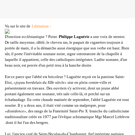
Vu sur le site de
Libération
:
D'onction ecclésiastique ? Point.
Philippe Laguérie
a une voix de stentor.
De taille moyenne, râblé, le cheveu ras, le paquet de cigarettes toujours à
portée de main, il a la démarche aussi énergique que son verbe est haut. Bien
sûr, il porte l'inévitable soutane noire, signe ostentatoire de la chapelle à
laquelle il appartient, celle des catholiques intégristes. Ladite soutane, d'un
beau noir, est percée d'un petit trou à la hanche droite.
Est-ce parce que l'abbé est bricoleur ? Laguérie reçoit en la paroisse Saint-
Eloi,
«joyau bordelais du XIIe siècle»
sise en plein centre-ville et
présentement en travaux. Des ouvriers s'y activent, dont un jeune abbé
portant également une soutane, très sale celle-là, et perché sur un
échafaudage. En cette chaude matinée de septembre, l'abbé Laguérie est tout
sourire. Il y a deux ans, il était viré comme un malpropre, pour
«dissidence»,
des rangs de la Fraternité Saint-Pie X ­ branche du catholicisme
traditionaliste créée en 1977 par l'évêque schismatique Mgr Marcel Lefebvre
­ dont il fut l'un des bergers.
Lui, l'ancien curé de Saint-Nicolas-du-Chardonnet, fief intégriste parisien,