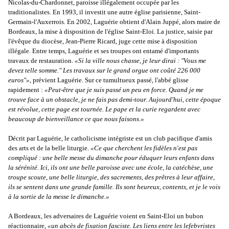
Nicolas-du-Chardonnet, paroisse illégalement occupée par les
traditionalistes. En 1993, il investit une autre église parisienne, Saint-
Germain-l'Auxerrois. En 2002, Laguérie obtient d'Alain Juppé, alors maire de
Bordeaux, la mise à disposition de l'église Saint-Eloi. La justice, saisie par
l'évêque du diocèse, Jean-Pierre Ricard, juge cette mise à disposition
illégale. Entre temps, Laguérie et ses troupes ont entamé d'importants
travaux de restauration.
«Si la ville nous chasse, je leur dirai : "Vous me
devez telle somme." Les travaux sur le grand orgue ont coûté 226 000
euros"»,
prévient Laguérie. Sur ce tumultueux passé, l'abbé glisse
rapidement :
«Peut-être que je suis passé un peu en force. Quand je me
trouve face à un obstacle, je ne fais pas demi-tour. Aujourd'hui, cette époque
est révolue, cette page est tournée. Le pape et la curie regardent avec
beaucoup de bienveillance ce que nous faisons.»
Décrit par Laguérie, le catholicisme intégriste est un club pacifique d'amis
des arts et de la belle liturgie.
«Ce que cherchent les fidèles n'est pas
compliqué : une belle messe du dimanche pour éduquer leurs enfants dans
la sérénité. Ici, ils ont une belle paroisse avec une école, la catéchèse, une
troupe scoute, une belle liturgie, des sacrements, des prêtres à leur affaire,
ils se sentent dans une grande famille. Ils sont heureux, contents, et je le vois
à la sortie de la messe le dimanche.»
A Bordeaux, les adversaires de Laguérie voient en Saint-Eloi un bubon
réactionnaire,
«un abcès de fixation fasciste. Les liens entre les lefebvristes