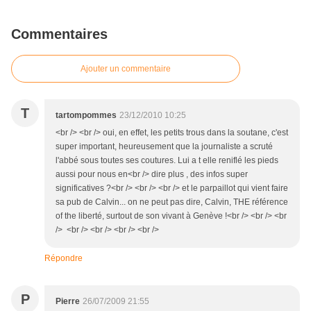
Commentaires
Ajouter un commentaire
T
tartompommes
23/12/2010 10:25
<br /> <br /> oui, en effet, les petits trous dans la soutane, c'est
super important, heureusement que la journaliste a scruté
l'abbé sous toutes ses coutures. Lui a t elle reniflé les pieds
aussi pour nous en<br /> dire plus , des infos super
significatives ?<br /> <br /> <br /> et le parpaillot qui vient faire
sa pub de Calvin... on ne peut pas dire, Calvin, THE référence
of the liberté, surtout de son vivant à Genève !<br /> <br /> <br
/> <br /> <br /> <br /> <br />
Répondre
P
Pierre
26/07/2009 21:55