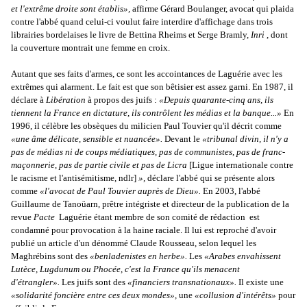
et l'extrême droite sont établis»,
affirme Gérard Boulanger, avocat qui plaida
contre l'abbé quand celui-ci voulut faire interdire d'affichage dans trois
librairies bordelaises le livre de Bettina Rheims et Serge Bramly,
Inri
, dont
la couverture montrait une femme en croix.
Autant que ses faits d'armes, ce sont les accointances de Laguérie avec les
extrêmes qui alarment. Le fait est que son bêtisier est assez garni. En 1987, il
déclare à
Libération
à propos des juifs :
«Depuis quarante-cinq ans, ils
tiennent la France en dictature, ils contrôlent les médias et la banque...»
En
1996, il célèbre les obsèques du milicien Paul Touvier qu'il décrit comme
«une âme délicate, sensible et nuancée».
Devant le
«tribunal divin, il n'y a
pas de médias ni de coups médiatiques, pas de communistes, pas de franc-
maçonnerie, pas de partie civile et pas de Licra
[Ligue internationale contre
le racisme et l'antisémitisme, ndlr]
»,
déclare l'abbé qui se présente alors
comme
«l'avocat de Paul Touvier auprès de Dieu».
En 2003, l'abbé
Guillaume de Tanoüarn, prêtre intégriste et directeur de la publication de la
revue
Pacte
­ Laguérie étant membre de son comité de rédaction ­ est
condamné pour provocation à la haine raciale. Il lui est reproché d'avoir
publié un article d'un dénommé Claude Rousseau, selon lequel les
Maghrébins sont des
«benladenistes en herbe».
Les
«Arabes envahissent
Lutèce, Lugdunum ou Phocée, c'est la France qu'ils menacent
d'étrangler».
Les juifs sont des
«financiers transnationaux».
Il existe une
«solidarité foncière entre ces deux mondes»,
une
«collusion d'intérêts»
pour