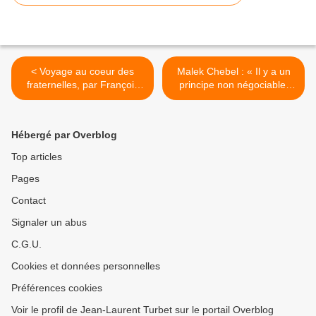
< Voyage au coeur des
Malek Chebel : « Il y a un
fraternelles, par François
principe non négociable,
Koch.
cest la liberté dexpression
». >
Hébergé par Overblog
Top articles
Pages
Contact
Signaler un abus
C.G.U.
Cookies et données personnelles
Préférences cookies
Voir le profil de Jean-Laurent Turbet sur le portail Overblog