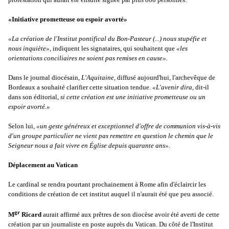
«Initiative prometteuse ou espoir avorté»
«La création de l'Institut pontifical du Bon-Pasteur (...) nous stupéfie et
nous inquiète»,
indiquent les signataires, qui souhaitent que
«les
orientations conciliaires ne soient pas remises en cause».
Dans le journal diocésain,
L'Aquitaine,
diffusé aujourd'hui, l'archevêque de
Bordeaux a souhaité clarifier cette situation tendue.
«L'avenir dira,
dit-il
dans son éditorial,
si cette création est une initiative prometteuse ou un
espoir avorté.»
Selon lui,
«un geste généreux et exceptionnel d'offre de communion vis-à-vis
d'un groupe particulier ne vient pas remettre en question le chemin que le
Seigneur nous a fait vivre en Église depuis quarante ans».
Déplacement au Vatican
Le cardinal se rendra pourtant prochainement à Rome afin d'éclaircir les
conditions de création de cet institut auquel il n'aurait été que peu associé.
gr
M
Ricard
aurait affirmé aux prêtres de son diocèse avoir été averti de cette
création par un journaliste en poste auprès du Vatican. Du côté de l'Institut