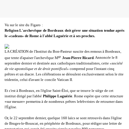
Vu sur le site du
Figaro
:
Religion L'archevêque de Bordeaux doit gérer une situation tendue après
le «cadeau» de Rome à l'abbé Laguérie et à ses proches.
LA CRÉATION de l'
Institut du Bon-Pasteur
suscite des remous à Bordeaux,
gr
que tente d'apaiser l'archevêque M
Jean-Pierre Ricard
. Annoncée le 8
septembre dernier et destinée aux catholiques traditionalistes, cette
«société
de vie apostolique et de droit pontifical»
comprend pour l'instant cinq
prêtres et un diacre. Les célébrations se déroulent exclusivement selon le rite
tridentin, celui d'avant le
concile Vatican II
.
Et c'est à Bordeaux, en l'église Saint-Éloi, que se trouve le siège de cet
institut dirigé par l'abbé
Philippe Laguérie
. Rome espère que cette structure
«sur mesure» permettra à de nombreux prêtres
lefebvristes
de retourner dans
l'Église.
Or, le 22 septembre dernier, quelque 160 laïcs se sont retrouvés dans l'église
de Bruges-le-Bouscat, en périphérie de Bordeaux, pour rédiger une lettre de
protestation qui aurait été ensuite signée par plus 800 personnes.