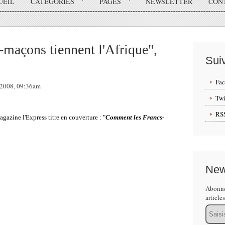
UEIL
CATÉGORIES
PAGES
NEWSLETTER
CON
maçons tiennent l'Afrique",
Sui
Fa
l 2008, 09:36am
Twi
RS
gazine l'Express titre en couverture : "
Comment les Francs-
New
Abonne
article
Email