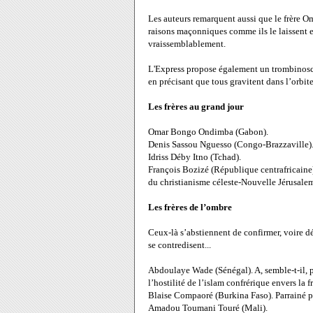
Les auteurs remarquent aussi que le frère O
raisons maçonniques comme ils le laissent en
vraissemblablement.
L'Express propose également un trombinosco
en précisant que tous gravitent dans l’orbi
Les frères au grand jour
Omar Bongo Ondimba (Gabon).
Denis Sassou Nguesso (Congo-Brazzaville)
Idriss Déby Itno (Tchad).
François Bozizé (République centrafricaine).
du christianisme céleste-Nouvelle Jérusalem
Les frères de l’ombre
Ceux-là s’abstiennent de confirmer, voire dé
se contredisent...
Abdoulaye Wade (Sénégal). A, semble-t-il, pr
l’hostilité de l’islam confrérique envers la 
Blaise Compaoré (Burkina Faso). Parrainé par
Amadou Toumani Touré (Mali).