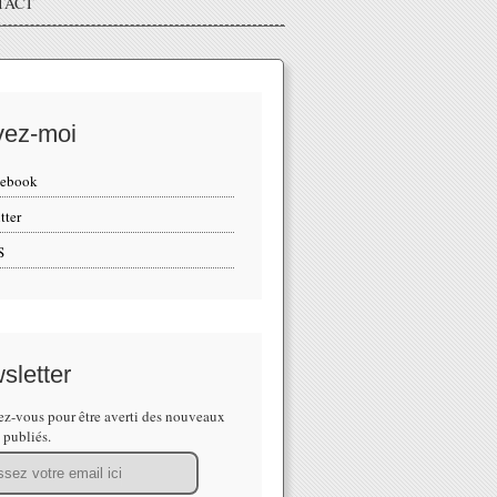
TACT
vez-moi
cebook
tter
S
sletter
z-vous pour être averti des nouveaux
s publiés.