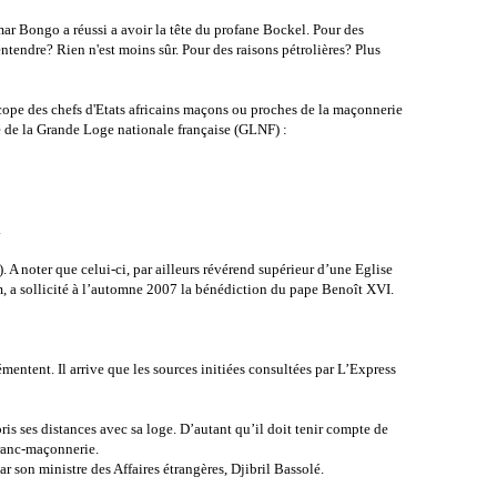
mar Bongo a réussi a avoir la tête du profane Bockel. Pour des
tendre? Rien n'est moins sûr. Pour des raisons pétrolières? Plus
pe des chefs d'Etats africains maçons ou proches de la maçonnerie
te de la Grande Loge nationale française (GLNF) :
.
 A noter que celui-ci, par ailleurs révérend supérieur d’une Eglise
, a sollicité à l’automne 2007 la bénédiction du pape Benoît XVI.
mentent. Il arrive que les sources initiées consultées par L’Express
is ses distances avec sa loge. D’autant qu’il doit tenir compte de
franc-maçonnerie.
 son ministre des Affaires étrangères, Djibril Bassolé.