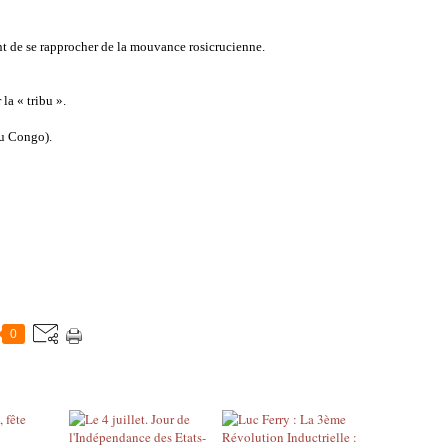
nt de se rapprocher de la mouvance rosicrucienne.
 la « tribu ».
u Congo).
0