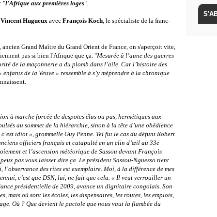
: "
l'Afrique aux premières loges
".
r
Vincent Hugueux
avec
François Koch
, le spécialiste de la franc-
, ancien Grand Maître du Grand Orient de France, on s'aperçoit vite,
tiennent pas si bien l'Afrique que ça. "
Mesurée à l’aune des guerres
torité de la maçonnerie a du plomb dans l’aile. Car l’histoire des
« enfants de la Veuve » ressemble à s’y méprendre à la chronique
onnaissent.
ation à marche forcée de despotes élus ou pas, hermétiques aux
ulsés au sommet de la hiérarchie, sinon à la tête d’une obédience
, c’est idiot », grommelle Guy Penne. Tel fut le cas du défunt Robert
nciens officiers français et catapulté en un clin d’œil au 33e
voiement et l’ascension météorique de Sassou devant François
e peux pas vous laisser dire ça. Le président Sassou-Nguesso tient
, l’observance des rites est exemplaire. Moi, à la différence de mes
ennui, c’est que DSN, lui, ne fait que cela. « Il veut verrouiller un
éance présidentielle de 2009, avance un dignitaire congolais. Son
 mais où sont les écoles, les dispensaires, les routes, les emplois,
partage. Où ? Que devient le pactole que
nous vaut la flambée du