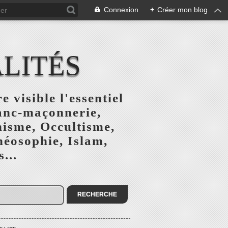
Connexion
+
Créer mon blog
ALITÉS
e visible l'essentiel
ranc-maçonnerie,
nisme, Occultisme,
héosophie, Islam,
...