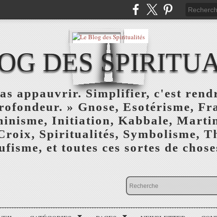
OG DES SPIRITU
as appauvrir. Simplifier, c'est rendr
profondeur. » Gnose, Esotérisme, F
inisme, Initiation, Kabbale, Marti
Croix, Spiritualités, Symbolisme, T
ufisme, et toutes ces sortes de choses