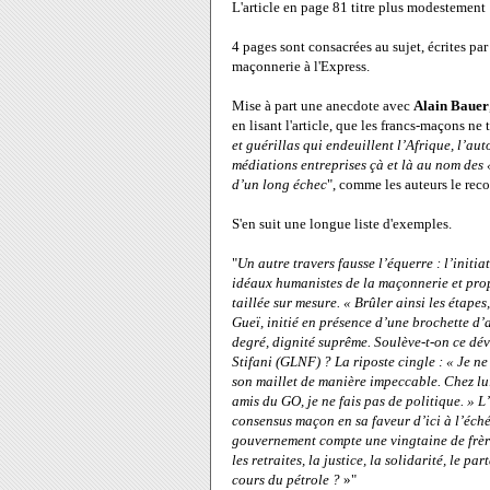
L'article en page 81 titre plus modestement 
4 pages sont consacrées au sujet, écrites pa
maçonnerie à l'Express.
Mise à part une anecdote avec
Alain Bauer
en lisant l'article, que les francs-maçons ne 
et guérillas qui endeuillent l’Afrique, l’au
médiations entreprises çà et là au nom des 
d’un long échec
", comme les auteurs le rec
S'en suit une longue liste d'exemples.
"
Un autre travers fausse l’équerre : l’initi
idéaux humanistes de la maçonnerie et prop
taillée sur mesure. « Brûler ainsi les étapes
Gueï, initié en présence d’une brochette d’a
degré, dignité suprême. Soulève-t-on ce dé
Stifani (GLNF) ? La riposte cingle : « Je n
son maillet de manière impeccable. Chez lui
amis du GO, je ne fais pas de politique. » L’
consensus maçon en sa faveur d’ici à l’éch
gouvernement compte une vingtaine de frères,
les retraites, la justice, la solidarité, le 
cours du pétrole ?
»"