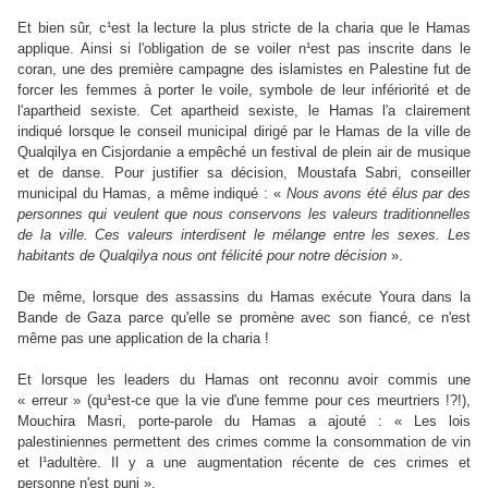
Et bien sûr, c¹est la lecture la plus stricte de la charia que le Hamas
applique. Ainsi si l'obligation de se voiler n¹est pas inscrite dans le
coran, une des première campagne des islamistes en Palestine fut de
forcer les femmes à porter le voile, symbole de leur infériorité et de
l'apartheid sexiste. Cet apartheid sexiste, le Hamas l'a clairement
indiqué lorsque le conseil municipal dirigé par le Hamas de la ville de
Qualqilya en Cisjordanie a empêché un festival de plein air de musique
et de danse. Pour justifier sa décision, Moustafa Sabri, conseiller
municipal du Hamas, a même indiqué : «
Nous avons été élus par des
personnes qui veulent que nous conservons les valeurs traditionnelles
de la ville. Ces valeurs interdisent le mélange entre les sexes. Les
habitants de Qualqilya nous ont félicité pour notre décision
».
De même, lorsque des assassins du Hamas exécute Youra dans la
Bande de Gaza parce qu'elle se promène avec son fiancé, ce n'est
même pas une application de la charia !
Et lorsque les leaders du Hamas ont reconnu avoir commis une
« erreur » (qu¹est-ce que la vie d'une femme pour ces meurtriers !?!),
Mouchira Masri, porte-parole du Hamas a ajouté : « Les lois
palestiniennes permettent des crimes comme la consommation de vin
et l¹adultère. Il y a une augmentation récente de ces crimes et
personne n'est puni ».