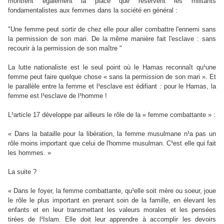
montrent également la place que réservent les militants
fondamentalistes aux femmes dans la société en général :
"Une femme peut sortir de chez elle pour aller combattre l'ennemi sans
la permission de son mari. De la même manière fait l'esclave : sans
recourir à la permission de son maître "
La lutte nationaliste est le seul point où le Hamas reconnaît qu¹une
femme peut faire quelque chose « sans la permission de son mari ». Et
le parallèle entre la femme et l¹esclave est édifiant : pour le Hamas, la
femme est l¹esclave de l¹homme !
L¹article 17 développe par ailleurs le rôle de la « femme combattante » :
« Dans la bataille pour la libération, la femme musulmane n¹a pas un
rôle moins important que celui de l'homme musulman. C¹est elle qui fait
les hommes. »
La suite ?
« Dans le foyer, la femme combattante, qu¹elle soit mère ou soeur, joue
le rôle le plus important en prenant soin de la famille, en élevant les
enfants et en leur transmettant les valeurs morales et les pensées
tirées de l¹Islam. Elle doit leur apprendre à accomplir les devoirs