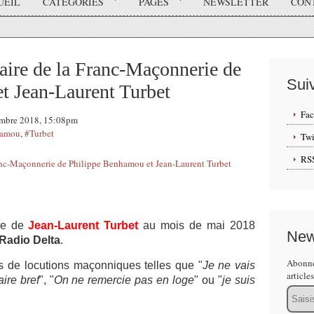
UEIL
CATÉGORIES
PAGES
NEWSLETTER
CON
naire de la Franc-Maçonnerie de
Sui
t Jean-Laurent Turbet
Fa
vembre 2018, 15:08pm
amou
,
#Turbet
Twi
RS
que de
Jean-Laurent Turbet
au mois de mai 2018
New
Radio Delta
.
Abonne
ns de locutions maçonniques telles que "
Je ne vais
article
aire bref
", "
On ne remercie pas en loge
" ou "
je suis
Email