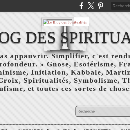
OG DES SPIRITU
as appauvrir. Simplifier, c'est rendr
profondeur. » Gnose, Esotérisme, F
inisme, Initiation, Kabbale, Marti
Croix, Spiritualités, Symbolisme, T
ufisme, et toutes ces sortes de choses