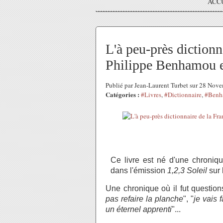
ACC
L'à peu-près diction
Philippe Benhamou e
Publié par Jean-Laurent Turbet sur 28 No
Catégories :
#Livres
,
#Dictionnaire
,
#Benh
Ce livre est né d'une chroni
dans l'émission
1,2,3 Soleil
sur
Une chronique où il fut questio
pas refaire la planche
", "
je vais f
un éternel apprenti
"...