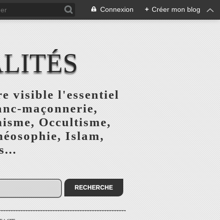
Connexion
+
Créer mon blog
ALITÉS
e visible l'essentiel
ranc-maçonnerie,
nisme, Occultisme,
héosophie, Islam,
...