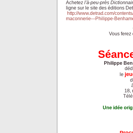
Achetez
l'à-peu-près Dictionna
ligne sur le site des éditions Det
http://www.detrad.com/contents/
maconnerie---Philippe-Benhamo
Vous ferez
Séance
Philippe Be
déd
jeu
le
d
18,
Télé
Une idée ori
Procu