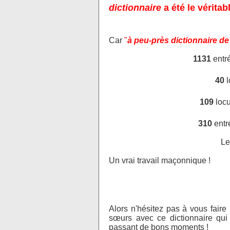
dictionnaire
a été le véritab
Car
"
à peu-près dictionnaire d
1131 
entr
40
 
109
 loc
310 
entr
Le
Un vrai travail maçonnique !
Alors n'hésitez pas à vous faire pl
sœurs avec ce dictionnaire qui
passant de bons moments !