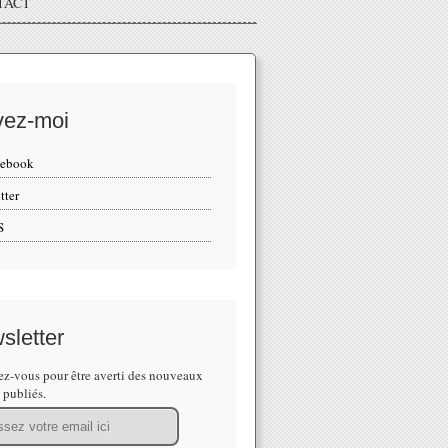
TACT
vez-moi
cebook
tter
S
sletter
z-vous pour être averti des nouveaux
s publiés.