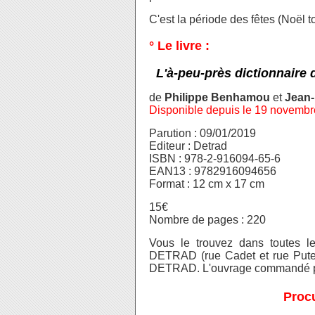
C'est la période des fêtes (Noël tou
° Le livre :
L'à-peu-près dictionnaire 
de
Philippe Benhamou
et
Jean-
Disponible depuis le 19 novemb
Parution : 09/01/2019
Editeur : Detrad
ISBN : 978-2-916094-65-6
EAN13 : 9782916094656
Format : 12 cm x 17 cm
15€
Nombre de pages : 220
Vous le trouvez dans toutes les
DETRAD (rue Cadet et rue Puteau
DETRAD. L'ouvrage commandé pou
Procu