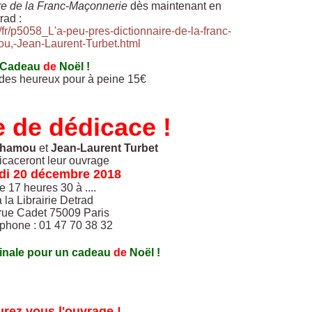
ire de la Franc-Maçonnerie
dès maintenant en
rad :
fr/p5058_L'a-peu-pres-dictionnaire-de-la-franc-
u,-Jean-Laurent-Turbet.html
Cadeau
de
Noël !
 des heureux pour à peine 15€
 de dédicace !
nhamou
et
Jean-Laurent Turbet
icaceront leur ouvrage
di 20 décembre 2018
e 17 heures 30 à ....
à la Librairie Detrad
 rue Cadet 75009 Paris
phone : 01 47 70 38 32
ginale pour un cadeau
de
Noël !
rez vous l'ouvrage !