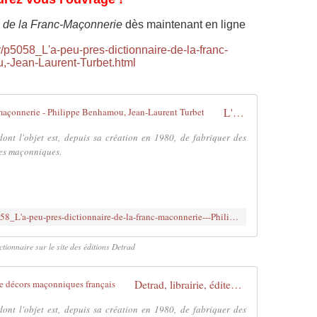
e de la Franc-Maçonnerie
dès maintenant en ligne
r/p5058_L'a-peu-pres-dictionnaire-de-la-franc-
,-Jean-Laurent-Turbet.html
L'à-peu-près dictionnaire de la franc-maçonnerie - Philippe Benhamou, Jean-Laurent Turbet
nt l'objet est, depuis sa création en 1980, de fabriquer des
ges maçonniques.
http://www.detrad.com/contents/fr/p5058_L'a-peu-pres-dictionnaire-de-la-franc-maconnerie---Philippe-Benhamou,-Jean-Laurent-Turbet.html
ctionnaire sur le site des éditions Detrad
Detrad, librairie, éditeur et fabricant de décors maçonniques français
nt l'objet est, depuis sa création en 1980, de fabriquer des