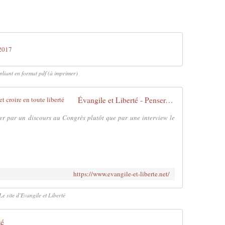
2017
pliant en format pdf (à imprimer)
Évangile et Liberté - Penser, critiquer et croire en toute liberté
r par un discours au Congrès plutôt que par une interview le
https://www.evangile-et-liberte.net/
Le site d'Evangile et Liberté
té