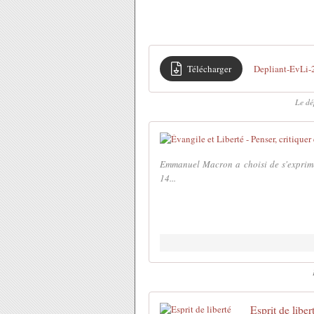
Télécharger
Depliant-EvLi-
Le dé
Emmanuel Macron a choisi de s'exprime
14...
Esprit de liber