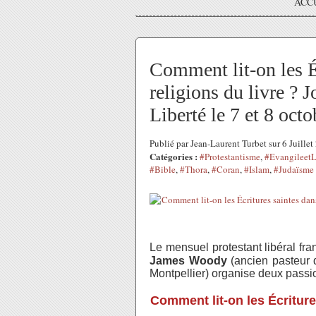
ACC
Comment lit-on les Éc
religions du livre ? 
Liberté le 7 et 8 oct
Publié par Jean-Laurent Turbet sur 6 Juille
Catégories :
#Protestantisme
,
#EvangileetL
#Bible
,
#Thora
,
#Coran
,
#Islam
,
#Judaïsme
Le mensuel protestant libéral fr
James Woody
(ancien pasteur d
Montpellier) organise deux passio
Comment lit-on les Écriture