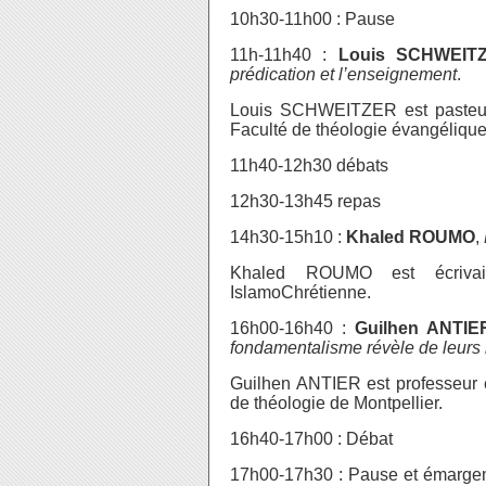
10h30-11h00 : Pause
11h-11h40 :
Louis SCHWEIT
prédication et l’enseignement
.
Louis SCHWEITZER est pasteur b
Faculté de théologie évangéliqu
11h40-12h30 débats
12h30-13h45 repas
14h30-15h10 :
Khaled ROUMO
,
Khaled ROUMO est écriva
IslamoChrétienne.
16h00-16h40 :
Guilhen ANTIE
fondamentalisme révèle de leurs 
Guilhen ANTIER est professeur e
de théologie de Montpellier.
16h40-17h00 : Débat
17h00-17h30 : Pause et émargem