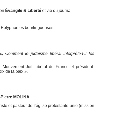
ion
Évangile & Liberté
et vie du journal.
s Polyphonies bourlingueuses
E
,
Comment le judaïsme libéral interprète-t-il les
Mouvement Juif Libéral de France et président-
ix de la paix ».
-Pierre MOLINA
.
ste et pasteur de l’église protestante unie (mission