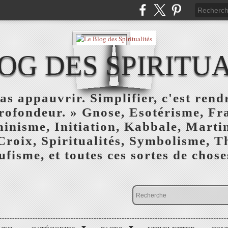
OG DES SPIRITU
as appauvrir. Simplifier, c'est rendr
profondeur. » Gnose, Esotérisme, F
inisme, Initiation, Kabbale, Marti
Croix, Spiritualités, Symbolisme, T
ufisme, et toutes ces sortes de choses