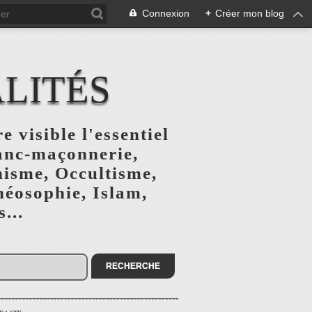
Connexion
+
Créer mon blog
ALITÉS
e visible l'essentiel
ranc-maçonnerie,
nisme, Occultisme,
héosophie, Islam,
...