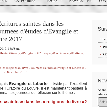
UEIL
CATÉGORIES
PAGES
NEWSLETTER
CON
ritures saintes dans les
Sui
Journées d'études d'Evangile et
obre 2017
Fa
Twi
t 2017, 18:58pm
iberté
,
#Woody
,
#Religions
,
#Colloque
,
#Conférence
,
#Ecritures
,
RS
New
Evangile et Liberté
ançais
, présidé par l'excellent
e l'Oratoire du Louvre, il est maintenant pasteur à
Abonne
nnantes journées de réflexion sur le thème :
article
Email
s «saintes» dans les « religions du livre »?