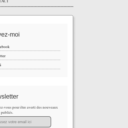
TACT
vez-moi
cebook
tter
S
sletter
z-vous pour être averti des nouveaux
s publiés.