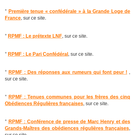
°
Première tenue « confédérale » à la Grande Loge de
France
, sur ce site.
°
RPMF : Le prétexte LNF
, sur ce site.
°
RPMF : Le Pari Confédéral
, sur ce site.
°
RPMF : Des réponses aux rumeurs qui font peur !
,
sur ce site.
°
RPMF : Tenues communes pour les frères des cinq
Obédiences Régulières françaises
, sur ce site.
°
RPMF : Conférence de presse de Marc Henry et des
Grands-Maîtres des obédiences régulières françaises
,
sur ce site.