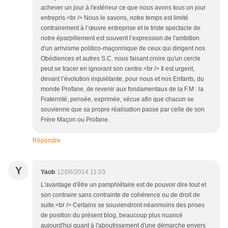
achever un jour à l'extérieur ce que nous avons tous un jour
entrepris.<br /> Nous le savons, notre temps est limité
contrairement à l’œuvre entreprise et le triste spectacle de
notre éparpillement est souvent l’expression de l'ambition
d'un arrivisme politico-maçonnique de ceux qui dirigent nos
Obédiences et autres S.C. nous faisant croire qu'un cercle
peut se tracer en ignorant son centre.<br /> Il est urgent,
devant l’évolution inquiétante, pour nous et nos Enfants, du
monde Profane, de revenir aux fondamentaux de la F.M : la
Fraternité, pensée, exprimée, vécue afin que chacun se
souvienne que sa propre réalisation passe par celle de son
Frère Maçon ou Profane.
Répondre
Y
Yaob
12/06/2014 11:03
L'avantage d'être un pamphlétaire est de pouvoir dire tout et
son contraire sans contrainte de cohérence ou de droit de
suite.<br /> Certains se souviendront néanmoins des prises
de position du présent blog, beaucoup plus nuancé
aujourd'hui quant à l'aboutissement d'une démarche envers