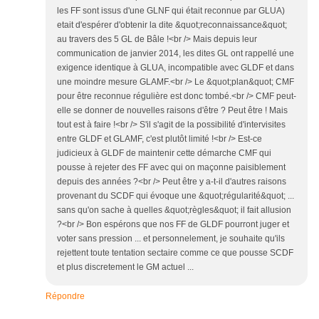
les FF sont issus d'une GLNF qui était reconnue par GLUA)
etait d'espérer d'obtenir la dite &quot;reconnaissance&quot;
au travers des 5 GL de Bâle !<br /> Mais depuis leur
communication de janvier 2014, les dites GL ont rappellé une
exigence identique à GLUA, incompatible avec GLDF et dans
une moindre mesure GLAMF.<br /> Le &quot;plan&quot; CMF
pour être reconnue régulière est donc tombé.<br /> CMF peut-
elle se donner de nouvelles raisons d'être ? Peut être ! Mais
tout est à faire !<br /> S'il s'agit de la possibilité d'intervisites
entre GLDF et GLAMF, c'est plutôt limité !<br /> Est-ce
judicieux à GLDF de maintenir cette démarche CMF qui
pousse à rejeter des FF avec qui on maçonne paisiblement
depuis des années ?<br /> Peut être y a-t-il d'autres raisons
provenant du SCDF qui évoque une &quot;régularité&quot; ...
sans qu'on sache à quelles &quot;règles&quot; il fait allusion
?<br /> Bon espérons que nos FF de GLDF pourront juger et
voter sans pression ... et personnelement, je souhaite qu'ils
rejettent toute tentation sectaire comme ce que pousse SCDF
et plus discretement le GM actuel ...
Répondre