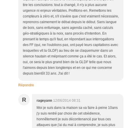
tire les conclusions: tout a changé, il n'y a plus aucune
urgence ni enjeux véritables. Profitons-en. Remettons les
compteurs à zéro et, s'il s'avère que c'est vraiment nécessaire,
reprenons calmement le débat depuis le début. Sans langue
de bois, sans enfumage, sans agenda caché, sans calculs
géo-stratégiques à la noix, sans procès d'intention. En
prenant le temps qu'il faut, en répondant aux interrogations
des FF (qui, ne l'oublions pas, ont payé leurs capitations avec
lesquelles vit la GLDF) au lieu de se claquemurer dans un
silence hautain et méprisant comme ça a été le cas. Et alors,
oui, ce sera le plus grand bien de la GLDF telle que nous
l'aimons depuis bien longtemps et en ce qui me concerne
depuis bientôt 33 ans. J'ai dit !
Répondre
R
rageyann
12/06/2014 08:31
Moi je suis dans la maison sa va faire à peine 10ans
j'y suis rentré par choix de cet obédience,
honnêtement je suis décontenancé par tous ces
attaques que j'ai du mal à comprendre, je suis plus