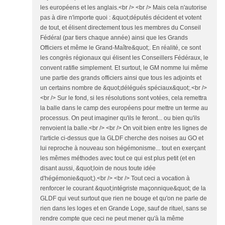
les européens et les anglais.<br /> <br /> Mais cela n'autorise
pas à dire n'importe quoi : &quot;députés décident et votent
de tout, et élisent directement tous les membres du Conseil
Fédéral (par tiers chaque année) ainsi que les Grands
Officiers et même le Grand-Maître&quot;. En réalité, ce sont
les congrès régionaux qui élisent les Conseillers Fédéraux, le
convent ratifie simplement. Et surtout, le GM nomme lui même
une partie des grands officiers ainsi que tous les adjoints et
un certains nombre de &quot;délégués spéciaux&quot;.<br />
<br /> Sur le fond, si les résolutions sont votées, cela remettra
la balle dans le camp des européens pour mettre un terme au
processus. On peut imaginer qu'ils le feront... ou bien qu'ils
renvoient la balle.<br /> <br /> On voit bien entre les lignes de
l'article ci-dessus que la GLDF cherche des noises au GO et
lui reproche à nouveau son hégémonisme... tout en exerçant
les mêmes méthodes avec tout ce qui est plus petit (et en
disant aussi, &quot;loin de nous toute idée
d'hégémonie&quot;).<br /> <br /> Tout ceci a vocation à
renforcer le courant &quot;intégriste maçonnique&quot; de la
GLDF qui veut surtout que rien ne bouge et qu'on ne parle de
rien dans les loges et en Grande Loge, sauf de rituel, sans se
rendre compte que ceci ne peut mener qu'à la même