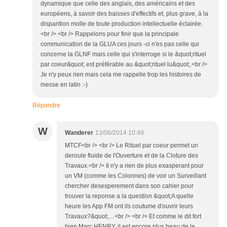
dynamique que celle des anglais, des américains et des
européens, à savoir des baisses d'effectifs et, plus grave, à la
disparition molle de toute production intellectuelle éclairée.
<br /> <br /> Rappelons pour finir que la principale
communication de la GLUA ces jours -ci n'es pas celle qui
concerne la GLNF mais celle qui s'interroge si le &quot;rituel
par coeur&quot; est préférable au &quot;rituel lu&quot;.<br />
Je n'y peux rien mais cela me rappelle trop les histoires de
messe en latin :-)
Répondre
W
Wanderer
13/06/2014 10:49
MTCF<br /> <br /> Le Rituel par coeur permet un
deroule fluide de l'Ouverture et de la Cloture des
Travaux.<br /> Il n'y a rien de plus exasperant pour
un VM (comme les Colonnes) de voir un Surveillant
chercher desesperement dans son cahier pour
trouver la reponse a la question &quot;A quelle
heure les App FM ont ils coutume d'ouvrir leurs
Travaux?&quot;…<br /> <br /> Et comme le dit fort
bien Marc HENRY, il est encore plus beau de le