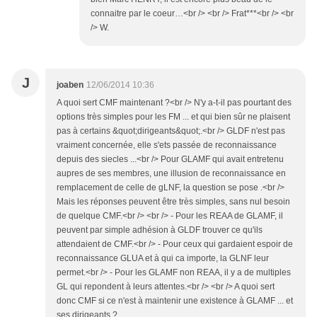
connaitre par le coeur…<br /> <br /> Frat***<br /> <br
/> W.
J
joaben
12/06/2014 10:36
A quoi sert CMF maintenant ?<br /> N'y a-t-il pas pourtant des
options très simples pour les FM ... et qui bien sûr ne plaisent
pas à certains &quot;dirigeants&quot;.<br /> GLDF n'est pas
vraiment concernée, elle s'ets passée de reconnaissance
depuis des siecles ...<br /> Pour GLAMF qui avait entretenu
aupres de ses membres, une illusion de reconnaissance en
remplacement de celle de gLNF, la question se pose .<br />
Mais les réponses peuvent être très simples, sans nul besoin
de quelque CMF.<br /> <br /> - Pour les REAA de GLAMF, il
peuvent par simple adhésion à GLDF trouver ce qu'ils
attendaient de CMF.<br /> - Pour ceux qui gardaient espoir de
reconnaissance GLUA et à qui ca importe, la GLNF leur
permet.<br /> - Pour les GLAMF non REAA, il y a de multiples
GL qui repondent à leurs attentes.<br /> <br /> A quoi sert
donc CMF si ce n'est à maintenir une existence à GLAMF ... et
ses dirigeants ?