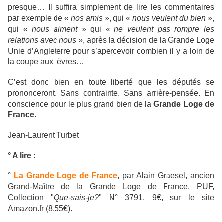
presque… Il suffira simplement de lire les commentaires
par exemple de «
nos amis
», qui «
nous veulent du bien
»,
qui «
nous aiment
» qui «
ne veulent pas rompre les
relations avec nous
», après la décision de la Grande Loge
Unie d’Angleterre pour s’apercevoir combien il y a loin de
la coupe aux lèvres…
C’est donc bien en toute liberté que les députés se
prononceront. Sans contrainte. Sans arrière-pensée. En
conscience pour le plus grand bien de la
Grande Loge de
France
.
Jean-Laurent Turbet
°
A lire
:
°
La Grande Loge de France
, par Alain Graesel, ancien
Grand-Maître de la Grande Loge de France, PUF,
Collection "
Que-sais-je?
" N° 3791, 9€, sur le site
Amazon.fr (8,55€).