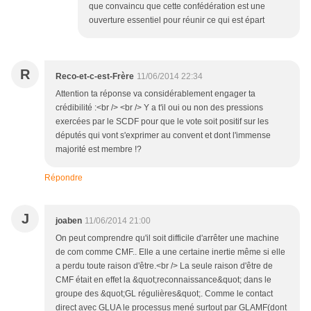
que convaincu que cette confédération est une
ouverture essentiel pour réunir ce qui est épart
R
Reco-et-c-est-Frère
11/06/2014 22:34
Attention ta réponse va considérablement engager ta
crédibilité :<br /> <br /> Y a t'il oui ou non des pressions
exercées par le SCDF pour que le vote soit positif sur les
députés qui vont s'exprimer au convent et dont l'immense
majorité est membre !?
Répondre
J
joaben
11/06/2014 21:00
On peut comprendre qu'il soit difficile d'arrêter une machine
de com comme CMF.. Elle a une certaine inertie même si elle
a perdu toute raison d'être.<br /> La seule raison d'être de
CMF était en effet la &quot;reconnaissance&quot; dans le
groupe des &quot;GL régulières&quot;. Comme le contact
direct avec GLUA le processus mené surtout par GLAMF(dont