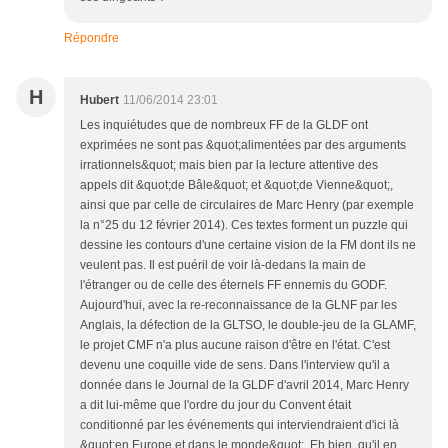
Répondre
H
Hubert
11/06/2014 23:01
Les inquiétudes que de nombreux FF de la GLDF ont
exprimées ne sont pas &quot;alimentées par des arguments
irrationnels&quot; mais bien par la lecture attentive des
appels dit &quot;de Bâle&quot; et &quot;de Vienne&quot;,
ainsi que par celle de circulaires de Marc Henry (par exemple
la n°25 du 12 février 2014). Ces textes forment un puzzle qui
dessine les contours d'une certaine vision de la FM dont ils ne
veulent pas. Il est puéril de voir là-dedans la main de
l'étranger ou de celle des éternels FF ennemis du GODF.
Aujourd'hui, avec la re-reconnaissance de la GLNF par les
Anglais, la défection de la GLTSO, le double-jeu de la GLAMF,
le projet CMF n'a plus aucune raison d'être en l'état. C'est
devenu une coquille vide de sens. Dans l'interview qu'il a
donnée dans le Journal de la GLDF d'avril 2014, Marc Henry
a dit lui-même que l'ordre du jour du Convent était
conditionné par les événements qui interviendraient d'ici là
&quot;en Europe et dans le monde&quot;. Eh bien, qu'il en